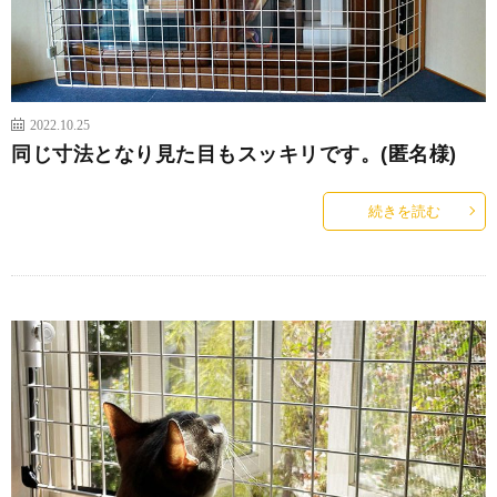
2022.10.25
同じ寸法となり見た目もスッキリです。(匿名様)
続きを読む