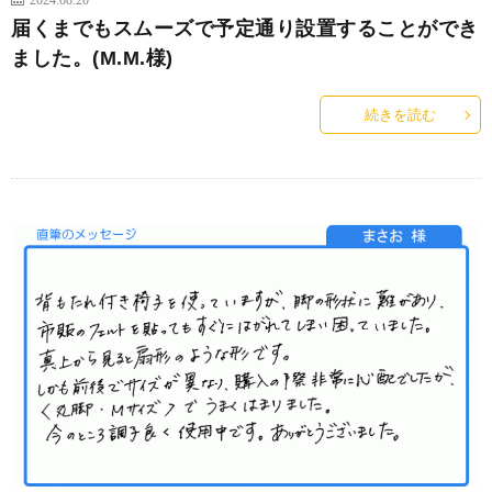
届くまでもスムーズで予定通り設置することができ
ました。(M.M.様)
続きを読む