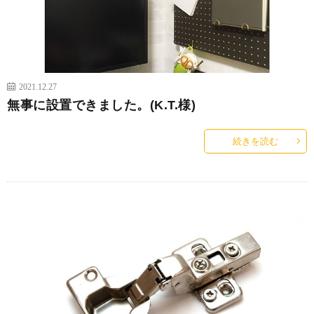
2021.12.27
無事に設置できました。(K.T.様)
続きを読む