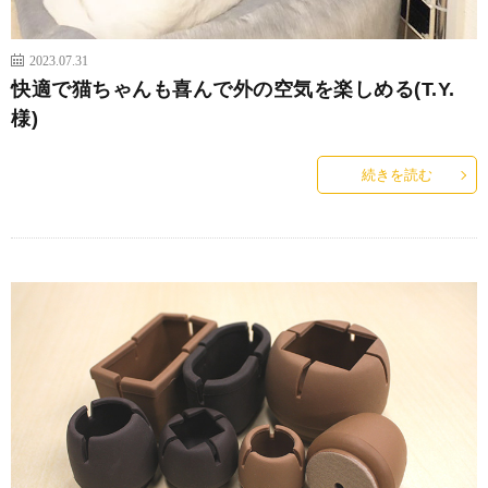
2023.07.31
快適で猫ちゃんも喜んで外の空気を楽しめる(T.Y.
様)
続きを読む