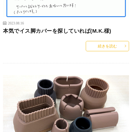
2023.08.16
本気でイス脚カバーを探していれば(M.K.様)
続きを読む