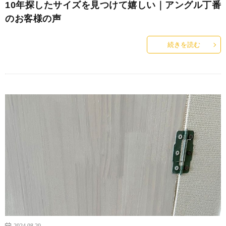
10年探したサイズを見つけて嬉しい｜アングル丁番
のお客様の声
続きを読む
2024.08.20