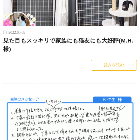
2022.05.09
見た目もスッキリで家族にも猫友にも大好評(M.H.
様)
続きを読む