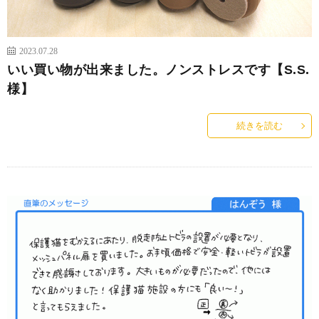
2023.07.28
いい買い物が出来ました。ノンストレスです【S.S.
様】
続きを読む