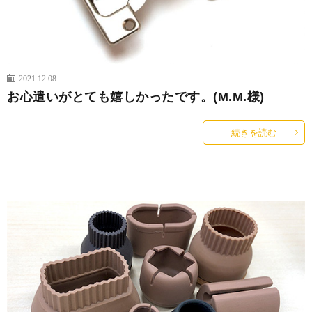
2021.12.08
お心遣いがとても嬉しかったです。(M.M.様)
続きを読む