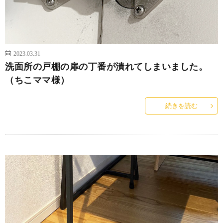
2023.03.31
洗面所の戸棚の扉の丁番が潰れてしまいました。
（ちこママ様）
続きを読む