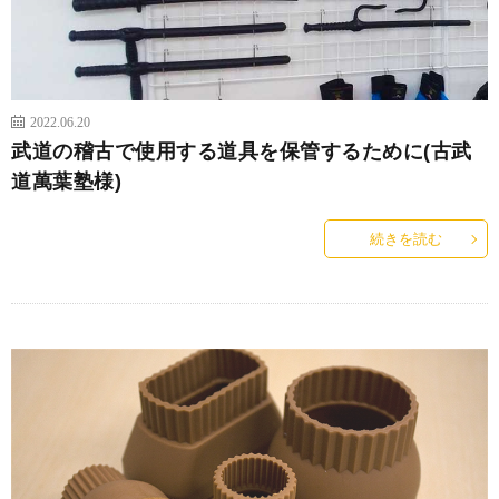
2022.06.20
武道の稽古で使用する道具を保管するために(古武
道萬葉塾様)
続きを読む