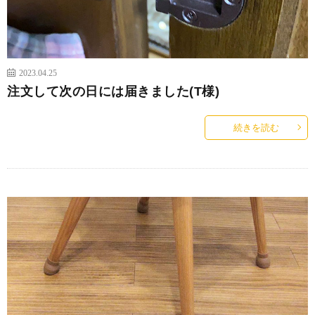
2023.04.25
注文して次の日には届きました(T様)
続きを読む