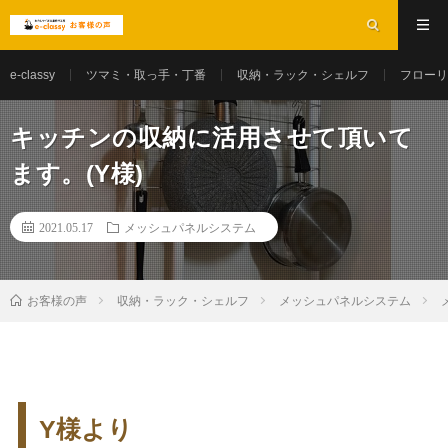
e-classy
ツマミ・取っ手・丁番
収納・ラック・シェルフ
フローリ
キッチンの収納に活用させて頂いて
ます。(Y様)
2021.05.17
メッシュパネルシステム
お客様の声
収納・ラック・シェルフ
メッシュパネルシステム
Y様より