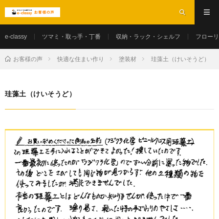
e-classy
ツマミ・取っ手・丁番
収納・ラック・シェルフ
フローリ
お客様の声
快適な住まい作り
塗装材
珪藻土（けいそうど）
珪藻土（けいそうど）