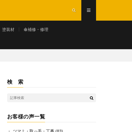
塗装材
傘補修・修理
検 索
お客様の声一覧
ツマミ・取っ手・丁番
(83)