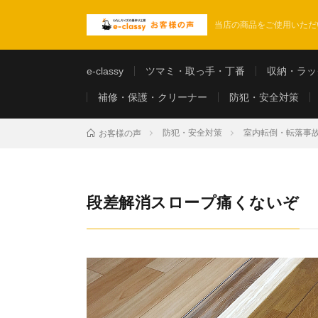
当店の商品をご使用いただ
e-classy
ツマミ・取っ手・丁番
収納・ラッ
補修・保護・クリーナー
防犯・安全対策
防犯・安全対策
室内転倒・転落事
お客様の声
段差解消スロープ痛くないぞ