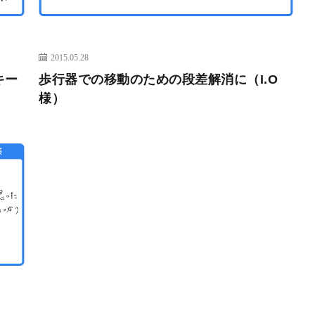
2015.05.28
キー
歩行器での移動のための段差解消に（I.O
様）