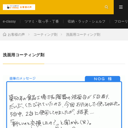
e-classy
ツマミ・取っ手・丁番
収納・ラック・シェルフ
フローリ
お客様の声
コーティング剤
洗面用コーティング剤
洗面用コーティング剤