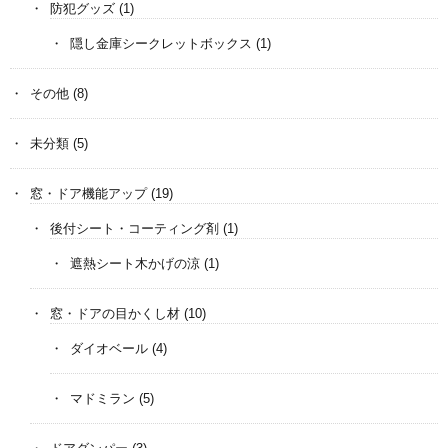
防犯グッズ
(1)
隠し金庫シークレットボックス
(1)
その他
(8)
未分類
(5)
窓・ドア機能アップ
(19)
後付シート・コーティング剤
(1)
遮熱シート木かげの涼
(1)
窓・ドアの目かくし材
(10)
ダイオベール
(4)
マドミラン
(5)