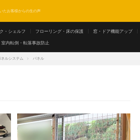
いたお客様からの生の声
ク・シェルフ
フローリング・床の保護
窓・ドア機能アップ
室内転倒・転落事故防止
パネルシステム
パネル