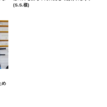
(S.S.樣)
ため