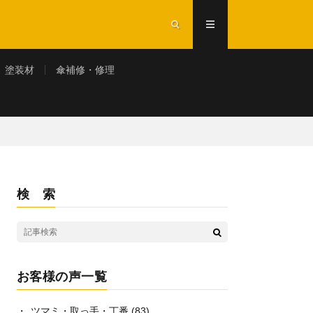
塗装材
傘補修・修理
検 索
お客様の声一覧
ツマミ・取っ手・丁番
(83)