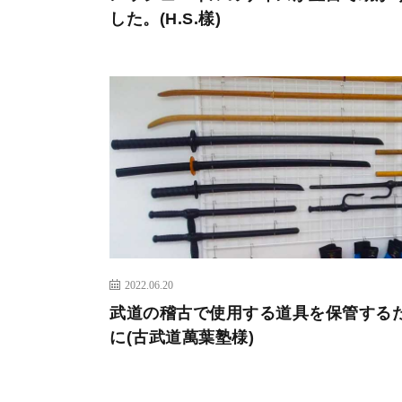
した。(H.S.樣)
2022.06.20
武道の稽古で使用する道具を保管する
に(古武道萬葉塾様)