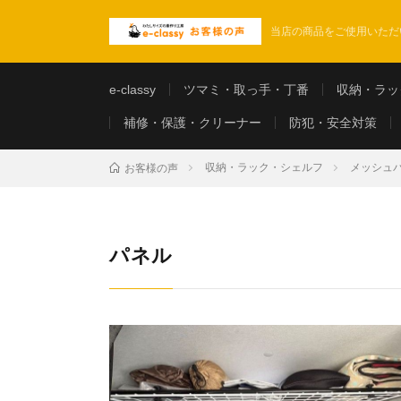
当店の商品をご使用いただ
e-classy
ツマミ・取っ手・丁番
収納・ラッ
補修・保護・クリーナー
防犯・安全対策
収納・ラック・シェルフ
メッシュ
お客様の声
パネル