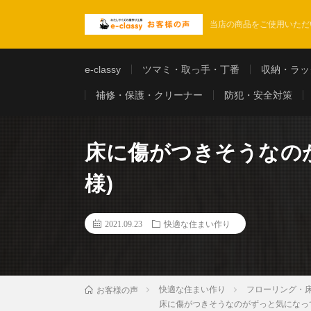
当店の商品をご使用いただ
e-classy
ツマミ・取っ手・丁番
収納・ラッ
補修・保護・クリーナー
防犯・安全対策
床に傷がつきそうなのが
様)
2021.09.23
快適な住まい作り
快適な住まい作り
フローリング・
お客様の声
床に傷がつきそうなのがずっと気になってい