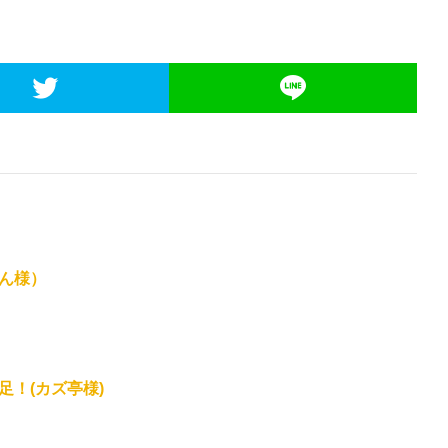
ん様）
！(カズ亭様)