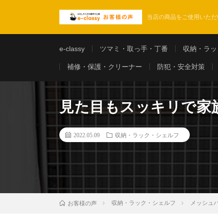
当店の商品をご使用いただ
e-classy
ツマミ・取っ手・丁番
収納・ラッ
補修・保護・クリーナー
防犯・安全対策
見た目もスッキリで家族
2022.05.09
収納・ラック・シェルフ
収納・ラック・シェルフ
メッシュ
お客様の声