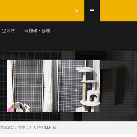
塗装材
傘補修・修理
家族にも猫友にも大好評(M.H.様)