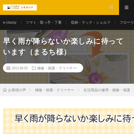
e-classy
ツマミ・取っ手・丁番
収納・ラック・シェルフ
フローリ
早く雨が降らないか楽しみに待って
います（まるち様）
2013.06.05
補修・保護・クリーナー
お客様の声
補修・保護・クリーナー
生活用品の修理・補修・保護