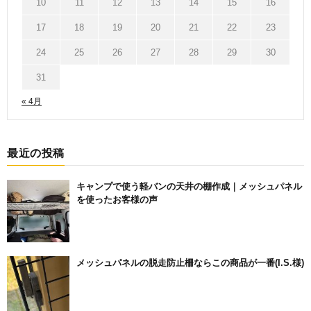
10
11
12
13
14
15
16
17
18
19
20
21
22
23
24
25
26
27
28
29
30
31
« 4月
最近の投稿
キャンプで使う軽バンの天井の棚作成｜メッシュパネル
を使ったお客様の声
メッシュパネルの脱走防止柵ならこの商品が一番(I.S.様)