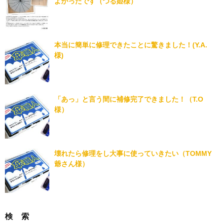
よかったです（つる姫様）
本当に簡単に修理できたことに驚きました！(Y.A.
様)
「あっ」と言う間に補修完了できました！（T.O
様）
壊れたら修理をし大事に使っていきたい（TOMMY
爺さん様）
検 索