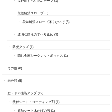
屋外用すべり止めテープ
(1)
段差解消スロープ
(5)
段差解消スロープ痛くないぞ
(5)
透明な階段のすべり止め
(3)
防犯グッズ
(1)
隠し金庫シークレットボックス
(1)
その他
(8)
未分類
(5)
窓・ドア機能アップ
(19)
後付シート・コーティング剤
(1)
遮熱シート木かげの涼
(1)