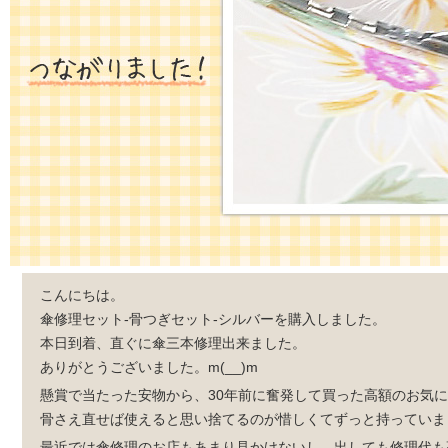
こんにちは。
傘修理セット-骨つぎセット-シルバーを購入しました。
本日到着、直ぐに傘三本修理出来ました。
ありがとうございました。m(__)m
懸賞で当たった安物から、30年前に奮発して買った高額のお気
骨さえ直せば使えると思い捨てるのが惜しくてずっと持っていま
最近では傘修理のお店もあまり見かけないし、出しても修理代も