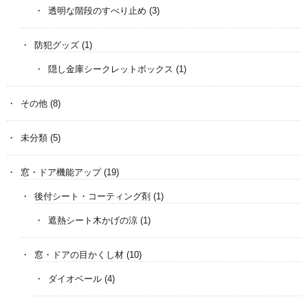
透明な階段のすべり止め
(3)
防犯グッズ
(1)
隠し金庫シークレットボックス
(1)
その他
(8)
未分類
(5)
窓・ドア機能アップ
(19)
後付シート・コーティング剤
(1)
遮熱シート木かげの涼
(1)
窓・ドアの目かくし材
(10)
ダイオベール
(4)