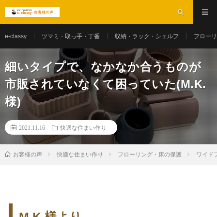
e-classy
ツマミ・取っ手・丁番
収納・ラック・シェルフ
フローリ
細いタイプで、なかなか合うものが
市販されていなくて困っていた(M.K.
様)
2021.11.16
快適な住まい作り
お客様の声
快適な住まい作り
フローリング・床の保護
ワイド
M.K.様より