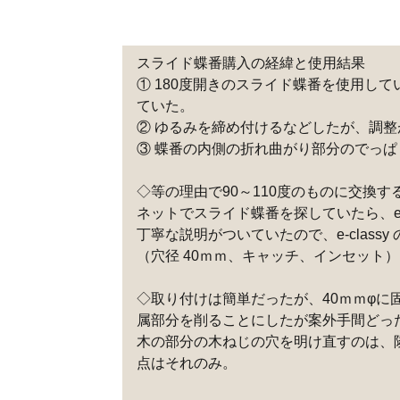
スライド蝶番購入の経緯と使用結果
① 180度開きのスライド蝶番を使用し
ていた。
② ゆるみを締め付けるなどしたが、調整
③ 蝶番の内側の折れ曲がり部分のでっ
◇等の理由で90～110度のものに交換す
ネットでスライド蝶番を探していたら、e-c
丁寧な説明がついていたので、e-classy
（穴径 40ｍｍ、キャッチ、インセット）
◇取り付けは簡単だったが、40ｍｍφに
属部分を削ることにしたが案外手間どっ
木の部分の木ねじの穴を明け直すのは、
点はそれのみ。