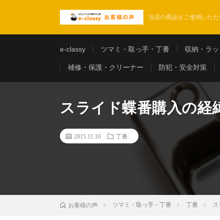
当店の商品をご使用いただ
e-classy
ツマミ・取っ手・丁番
収納・ラッ
補修・保護・クリーナー
防犯・安全対策
スライド蝶番購入の経
2015.11.16
丁番
ツマミ・取っ手・丁番
丁番
ス
お客様の声