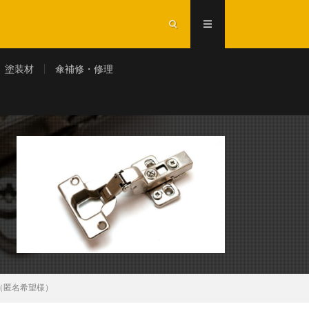
塗装材
傘補修・修理
（匿名希望様）