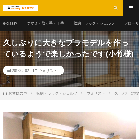
e-classy
ツマミ・取っ手・丁番
収納・ラック・シェルフ
フローリ
久しぶりに大きなプラモデルを作っ
ているようで楽しかったです(小竹様)
2018.05.02
ウォリスト
お客様の声
収納・ラック・シェルフ
ウォリスト
久しぶりに大