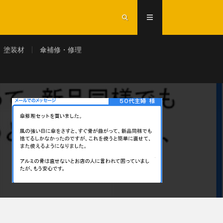
塗装材
傘補修・修理