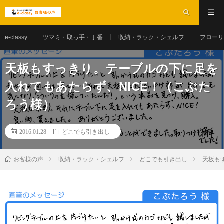
e-classy
ツマミ・取っ手・丁番
収納・ラック・シェルフ
フローリ
天板もすっきり。テーブルの下に足を
入れてもあたらず、NICE！（こぶた
ろう様）
2016.01.28
どこでも引き出し
お客様の声
収納・ラック・シェルフ
どこでも引き出し
天板も