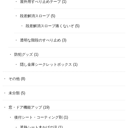
屋外用すべり止めテープ
(1)
段差解消スロープ
(5)
段差解消スロープ痛くないぞ
(5)
透明な階段のすべり止め
(3)
防犯グッズ
(1)
隠し金庫シークレットボックス
(1)
その他
(8)
未分類
(5)
窓・ドア機能アップ
(19)
後付シート・コーティング剤
(1)
遮熱シート木かげの涼
(1)