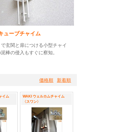
キューブチャイム
トで玄関と扉につける小型チャイ
の泥棒の侵入もすぐに察知。
価格順
新着順
チャイム
WAKI ウェルカムチャイム
〈スワン〉