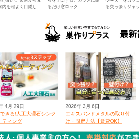
付け網戸。玄関から見
らを予防する、ガラスに貼
やギターをカッ
室内を程よく目隠し
るだけ窓ロック
る突っ張りジャ
年 4月 29日
2026年 3月 6日
でできる!人工大理石シンク
エキスパンドメタルの取り付
ーティング
け・固定方法【賃貸OK】