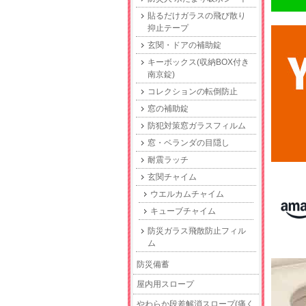
貼るだけガラスの飛び散り
抑止テープ
玄関・ドアの補助錠
キーボックス(収納BOX付き
南京錠)
コレクションの転倒防止
窓の補助錠
防犯対策窓ガラスフィルム
窓・ベランダの目隠し
耐震ラッチ
玄関チャイム
ウエルカムチャイム
キューブチャイム
防災ガラス飛散防止フィル
ム
防災備蓄
屋内用スロープ
やわらか段差解消スロープ(痛く