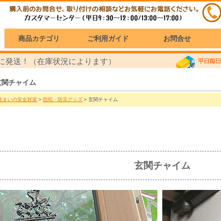
商品カテゴリ
ご利用ガイド
お問合せ
に発送！（在庫状況によります）
玄関チャイム
住まいの安全対策
>
防犯・防災グッズ
> 玄関チャイム
玄関チャイム