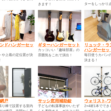
ターをしっかり
きます！
ンドハンガーセッ
ギターハンガーセット
リュック・ラ
ハンガーセッ
カッコいい『趣味部屋』の
トや上着の定位置が決
毎日使うカバン
雰囲気をこれで演出！
！
決まる！
網戸
サッシ窓用補助錠
ウォリスト-
張り棒で設置する室内
子どもの転落事故やいたず
2×4材1本でで