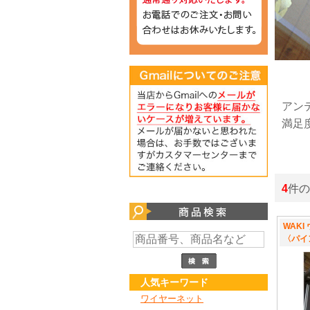
アン
満足
4
件の
WAK
〈パイ
人気キーワード
ワイヤーネット