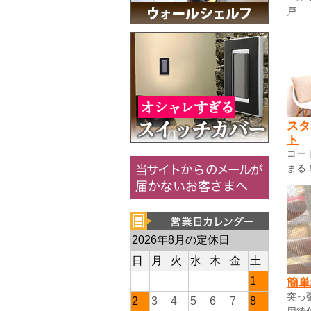
戸
スタ
ト
コー
まる
2026年8月の定休日
日
月
火
水
木
金
土
1
簡単
突っ
2
3
4
5
6
7
8