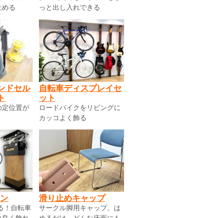
止める
っと出し入れできる
ンドセル
自転車ディスプレイセ
ト
ット
の定位置が
ロードバイクをリビングに
カッコよく飾る
ワン
滑り止めキャップ
きる！自転車
サークル脚用キャップ。は