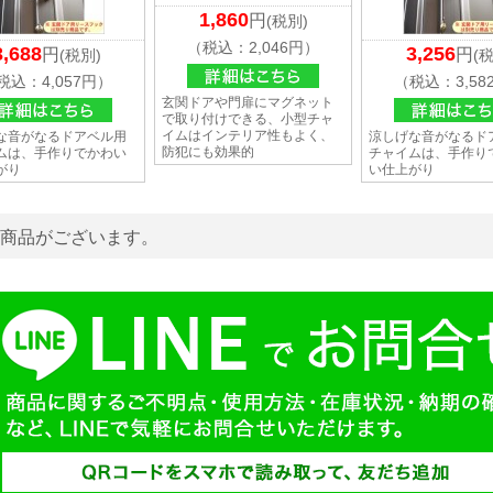
1,860
円
(税別)
（税込：2,046円）
3,688
3,256
円
円
(税別)
(
税込：4,057円）
（税込：3,58
玄関ドアや門扉にマグネット
で取り付けできる、小型チャ
イムはインテリア性もよく、
な音がなるドアベル用
涼しげな音がなるド
防犯にも効果的
ムは、手作りでかわい
チャイムは、手作り
がり
い仕上がり
商品がございます。