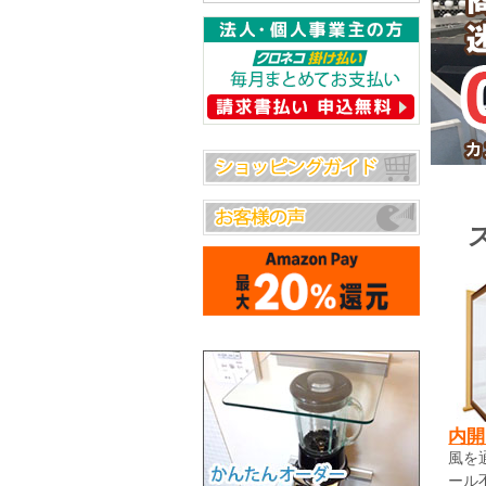
内開
風を
ール