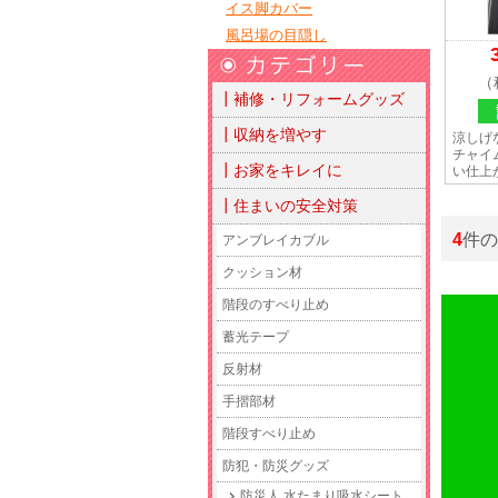
イス脚カバー
風呂場の目隠し
（
┃補修・リフォームグッズ
┃収納を増やす
涼しげ
チャイ
┃お家をキレイに
い仕上
┃住まいの安全対策
4
件の
アンブレイカブル
クッション材
階段のすべり止め
蓄光テープ
反射材
手摺部材
階段すべり止め
防犯・防災グッズ
防災人 水たまり吸水シート