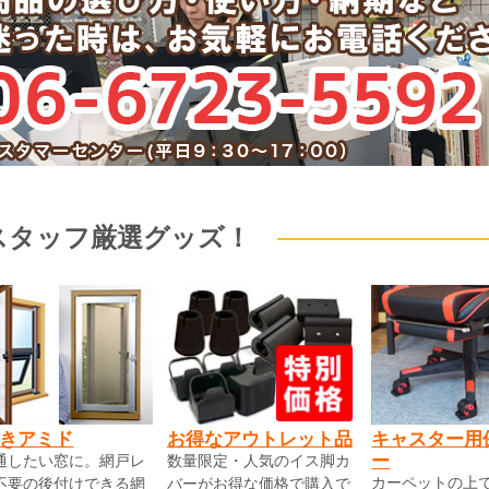
スタッフ厳選グッズ！
きアミド
お得なアウトレット品
キャスター用
ー
通したい窓に。網戸レ
数量限定・人気のイス脚カ
カーペットの上
不要の後付けできる網
バーがお得な価格で購入で