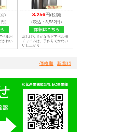
3,256
円
税別)
(税別)
2円）
（税込：3,582円）
アベル用
涼しげな音がなるドアベル用
でかわい
チャイムは、手作りでかわい
い仕上がり
価格順
新着順