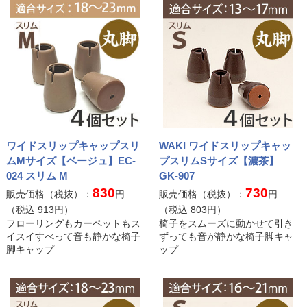
ワイドスリップキャップスリ
WAKI ワイドスリップキャッ
ムMサイズ【ベージュ】EC-
プスリムSサイズ【濃茶】
024 スリム M
GK-907
830
730
販売価格（税抜）：
円
販売価格（税抜）：
円
（税込
913
円）
（税込
803
円）
フローリングもカーペットもス
椅子をスムーズに動かせて引き
イスイすべって音も静かな椅子
ずっても音が静かな椅子脚キャ
脚キャップ
ップ