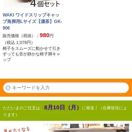
WAKI ワイドスリップキャッ
プ角脚用Lサイズ【濃茶】GK-
906
980
販売価格（税抜）：
円
（税込
1,078
円）
椅子をスムーズに動かせて引き
ずっても音が静かな椅子脚キャ
ップ
8月10日（月）
ただいまのご注文は、
に発送！（在庫状況によ
ります）