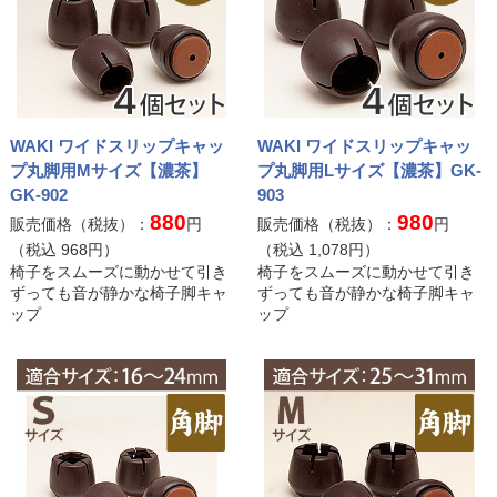
WAKI ワイドスリップキャッ
WAKI ワイドスリップキャッ
プ丸脚用Mサイズ【濃茶】
プ丸脚用Lサイズ【濃茶】GK-
GK-902
903
880
980
販売価格（税抜）：
円
販売価格（税抜）：
円
（税込
968
円）
（税込
1,078
円）
椅子をスムーズに動かせて引き
椅子をスムーズに動かせて引き
ずっても音が静かな椅子脚キャ
ずっても音が静かな椅子脚キャ
ップ
ップ