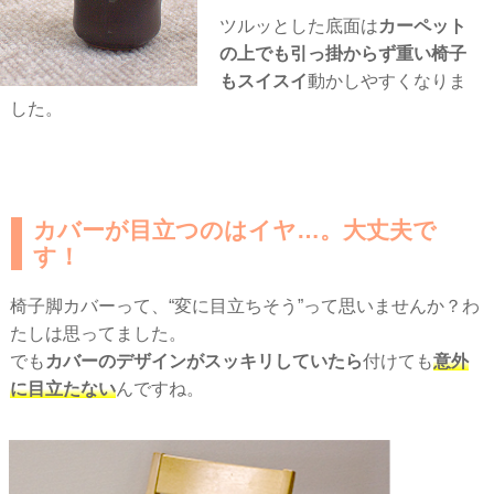
ツルッとした底面は
カーペット
の上でも引っ掛からず重い椅子
もスイスイ
動かしやすくなりま
した。
カバーが目立つのはイヤ…。大丈夫で
す！
椅子脚カバーって、“変に目立ちそう”って思いませんか？わ
たしは思ってました。
でも
カバーのデザインがスッキリしていたら
付けても
意外
に目立たない
んですね。