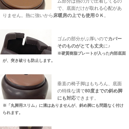
ム部分は熱の力で圧着してるの
で、底面だけが取れる心配があ
りません。熱に強いから
床暖房の上でも使用ＯＫ
。
ゴムの部分がぶ厚いので
カバー
そのものがとても丈夫
に♪
※硬質樹脂プレートが入った内部底面
が、突き破りも防止します。
垂直の椅子脚はもちろん、底面
の特殊な溝で
80度までの斜め脚
にも対応
できます。
※「丸脚用スリム」に溝はありませんが、斜め脚にも問題なく付け
られます。