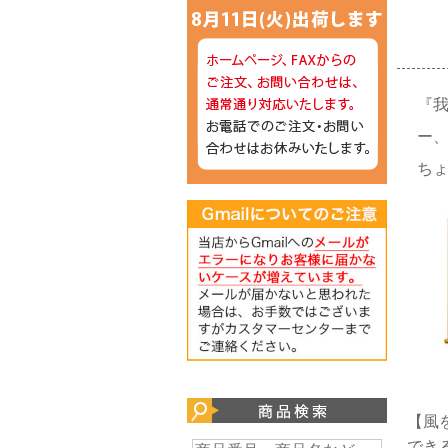
『
ー
ち
【風
でき