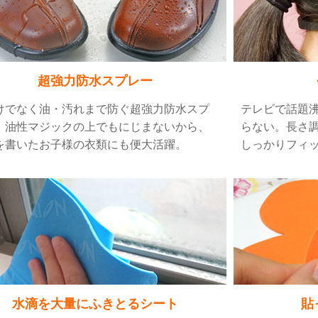
超強力防水スプレー
けでなく油・汚れまで防ぐ超強力防水スプ
テレビで話題
。油性マジックの上でもにじまないから、
らない。長さ
を書いたお子様の衣類にも便大活躍。
しっかりフィ
水滴を大量にふきとるシート
貼