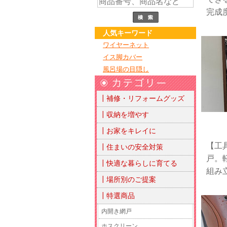
完成
人気キーワード
ワイヤーネット
イス脚カバー
風呂場の目隠し
┃補修・リフォームグッズ
┃収納を増やす
┃お家をキレイに
【工
┃住まいの安全対策
戸。
┃快適な暮らしに育てる
組み
┃場所別のご提案
┃特選商品
内開き網戸
ホスクリーン