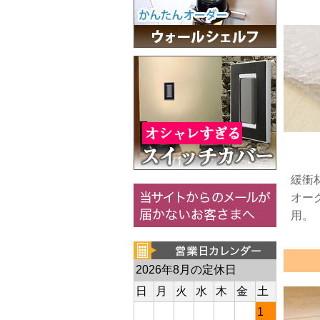
緩衝
オー
用。
2026年8月の定休日
日
月
火
水
木
金
土
1