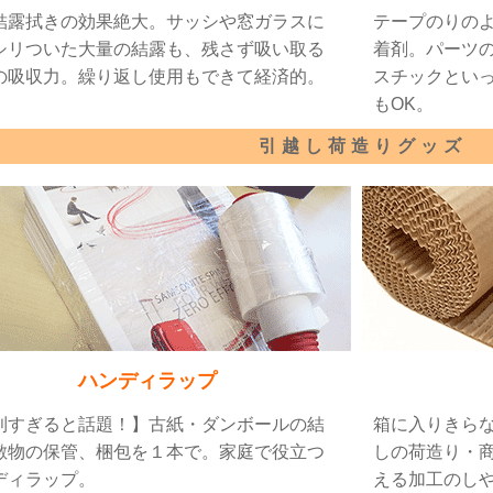
結露拭きの効果絶大。サッシや窓ガラスに
テープのりの
シリついた大量の結露も、残さず吸い取る
着剤。パーツ
の吸収力。繰り返し使用もできて経済的。
スチックとい
もOK。
引越し荷造りグッズ
ハンディラップ
利すぎると話題！】古紙・ダンボールの結
箱に入りきら
敷物の保管、梱包を１本で。家庭で役立つ
しの荷造り・
ディラップ。
える加工のし