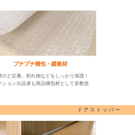
プチプチ梱包・緩衝材
材のど定番。割れ物などをしっかり保護！
クション出品者も商品梱包材として多数使
ドアストッパー