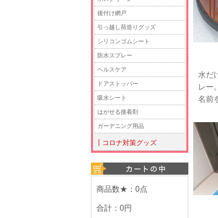
後付け網戸
引っ越し荷造りグッズ
シリコンゴムシート
防水スプレー
ヘルスケア
水だ
ドアストッパー
レー
吸水シート
名前
はがせる接着剤
ガーデニング用品
┃コロナ対策グッズ
商品数★：0点
合計：
0円