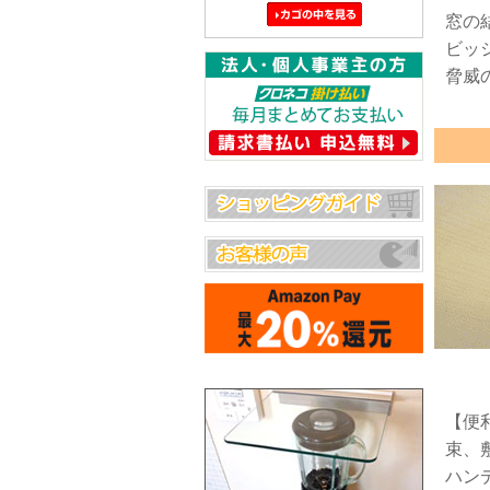
窓の
ビッ
脅威
【便
束、
ハン