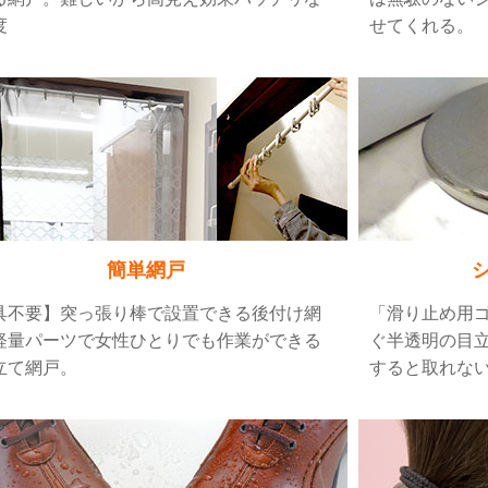
度
せてくれる。
簡単網戸
具不要】突っ張り棒で設置できる後付け網
「滑り止め用
軽量パーツで女性ひとりでも作業ができる
ぐ半透明の目
立て網戸。
すると取れな