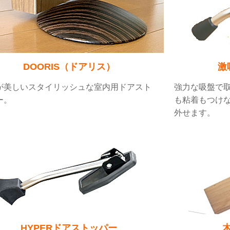
DOORIS（ドアリス）
激
が美しいスタイリッシュな室内用ドアスト
強力な吸盤で
ー。
も粘着もつけ
外せます。
HYPERドアストッパー