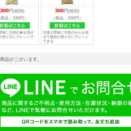
300
300
円
円
(税別)
(税別)
税込：330円）
（税込：330円）
壁材に天然の麻を混ぜ
珪藻土壁材に天然のわらを混
の塗り方にアレンジで
ぜて独自の塗り方にアレンジ
できる
商品がございます。