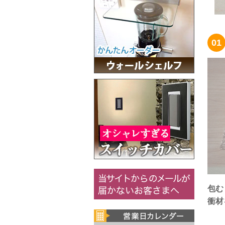
01
包む
衝材