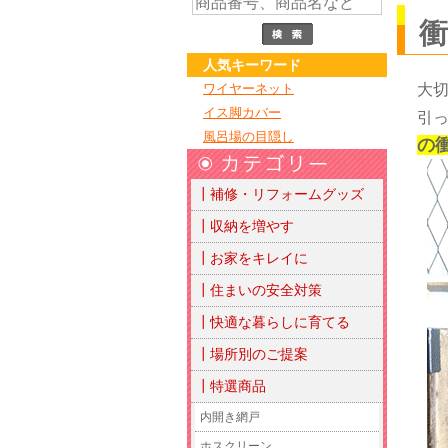
人気キーワード
ワイヤーネット
大
イス脚カバー
引
風呂場の目隠し
の
┃補修・リフォームグッズ
┃収納を増やす
┃お家をキレイに
┃住まいの安全対策
┃快適な暮らしに育てる
┃場所別のご提案
┃特選商品
内開き網戸
ホスクリーン