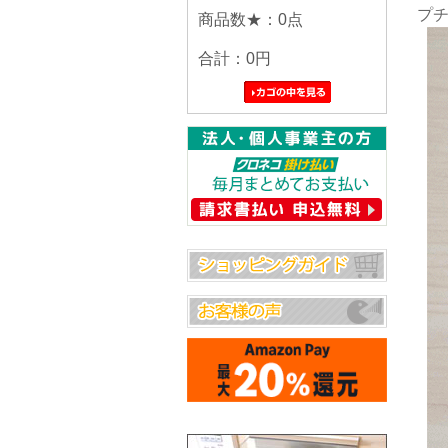
プ
商品数★：0点
合計：
0円