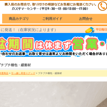
商品カテゴリ
ご利用ガイド
お問合せ
に発送！（在庫状況によります）
）
プチプチ梱包・緩衝材
特選商品
>
引っ越し荷造りグッズ
> プチプチ梱包・緩衝材