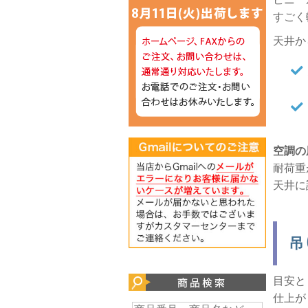
すごく
天井か
空調の
耐荷重
天井に
吊
目安と
仕上が