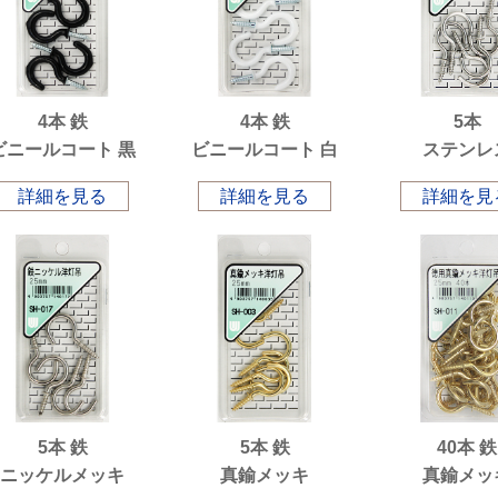
4本 鉄
4本 鉄
5本
ビニールコート 黒
ビニールコート 白
ステンレ
詳細を見る
詳細を見る
詳細を見
5本 鉄
5本 鉄
40本 鉄
ニッケルメッキ
真鍮メッキ
真鍮メッ