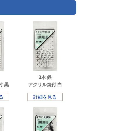
3本 鉄
付 黒
アクリル焼付 白
る
詳細を見る