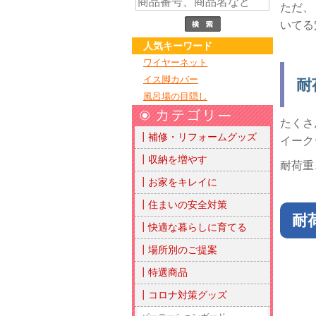
ただ、
いてる
人気キーワード
ワイヤーネット
イス脚カバー
耐
風呂場の目隠し
たくさ
┃補修・リフォームグッズ
イーク
┃収納を増やす
耐荷重
┃お家をキレイに
┃住まいの安全対策
耐
┃快適な暮らしに育てる
┃場所別のご提案
┃特選商品
┃コロナ対策グッズ