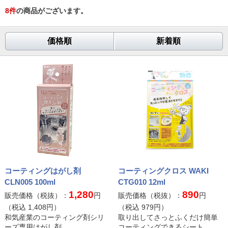
8
件
の商品がございます。
価格順
新着順
コーティングはがし剤
コーティングクロス WAKI
CLN005 100ml
CTG010 12ml
1,280
890
販売価格（税抜）：
円
販売価格（税抜）：
円
（税込
1,408
円）
（税込
979
円）
和気産業のコーティング剤シリ
取り出してさっとふくだけ簡単
ーズ専用はがし剤
コーティングできるシート