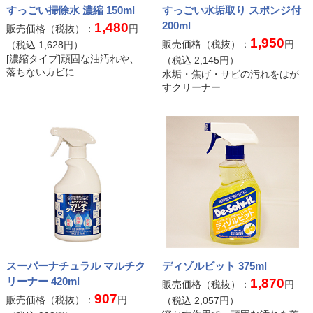
すっごい掃除水 濃縮 150ml
すっごい水垢取り スポンジ付
200ml
1,480
販売価格（税抜）：
円
1,950
販売価格（税抜）：
円
（税込
1,628
円）
[濃縮タイプ]頑固な油汚れや、
（税込
2,145
円）
私たちがお届けします
落ちないカビに
水垢・焦げ・サビの汚れをはが
すクリーナー
スーパーナチュラル マルチク
ディゾルビット 375ml
リーナー 420ml
1,870
販売価格（税抜）：
円
907
販売価格（税抜）：
円
（税込
2,057
円）