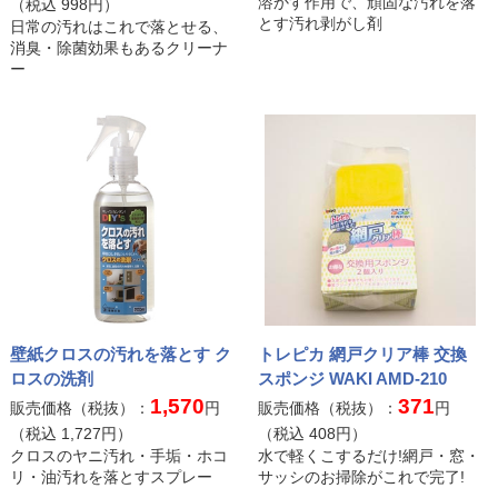
溶かす作用で、頑固な汚れを落
【運営会社】
和気産業株式会社
EC事業部
（税込
998
円）
とす汚れ剥がし剤
日常の汚れはこれで落とせる、
消臭・除菌効果もあるクリーナ
DIY用品の専門商社の和気産業は1922年（大正11年）大阪で創業。
ー
2022年に
創業100周年
を迎えました。 創業時は鍋や釜といった家庭
日用品を扱っていましたが、1970年代（昭和40年代）に当時の和気
博史専務（二代目）がカナダのモントリオール博でDIYを知り、こ
れから日本ではDIYの時代が来ると確信。帰国後、DIY業界のパイオ
ニアとして、業界をリードしてまいりました。
「私たちは人々が幸福な暮らしを送るために生活者の立場で快適で
安全な住環境を創造します」を経営理念とし、DIYを通して「手を
使って何かを作る、補修する、自らのアイデアを形にする」という
DIYの基本、Do It Yourselfの心はそのままに、「喜びを共有する」
という新しい価値をさらに広げていき、これからもDIYの心を大切
にし、生活者の暮らしに寄り添いながら、和気産業は行動し続けま
す。
壁紙クロスの汚れを落とす ク
トレピカ 網戸クリア棒 交換
ロスの洗剤
スポンジ WAKI AMD-210
1,570
371
販売価格（税抜）：
円
販売価格（税抜）：
円
運営会社案内
お問い合わせ
（税込
1,727
円）
（税込
408
円）
クロスのヤニ汚れ・手垢・ホコ
水で軽くこするだけ!網戸・窓・
特定商取引法に基づく表記
プライバシーポリシー
リ・油汚れを落とすスプレー
サッシのお掃除がこれで完了!