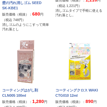
販売価格（税抜）：
円
壁の汚れ消しゴム SEED
（税込
1,221
円）
SK-KBE1
消しゴムタイプで手軽に使える
680
販売価格（税抜）：
円
汚れ落とし。
（税込
748
円）
消しゴムのようにこすって簡単
汚れ落とし
コーティングはがし剤
コーティングクロス WAKI
CLN005 100ml
CTG010 12ml
1,280
890
販売価格（税抜）：
円
販売価格（税抜）：
円