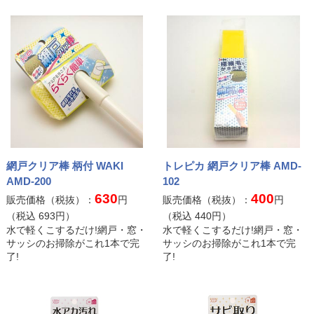
© 2005- 2026 e-classy
網戸クリア棒 柄付 WAKI
トレピカ 網戸クリア棒 AMD-
AMD-200
102
630
400
販売価格（税抜）：
円
販売価格（税抜）：
円
（税込
693
円）
（税込
440
円）
水で軽くこするだけ!網戸・窓・
水で軽くこするだけ!網戸・窓・
サッシのお掃除がこれ1本で完
サッシのお掃除がこれ1本で完
了!
了!