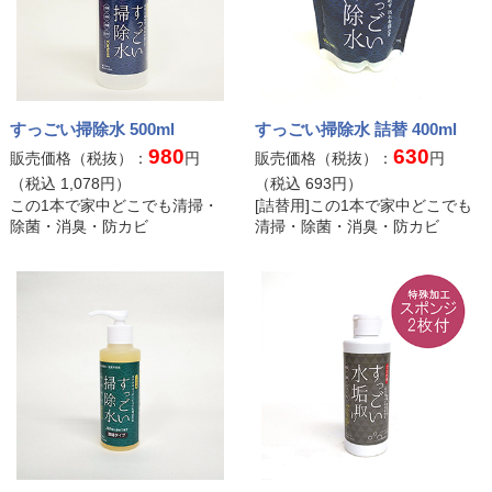
すっごい掃除水 500ml
すっごい掃除水 詰替 400ml
980
630
販売価格（税抜）：
円
販売価格（税抜）：
円
（税込
1,078
円）
（税込
693
円）
この1本で家中どこでも清掃・
[詰替用]この1本で家中どこでも
除菌・消臭・防カビ
清掃・除菌・消臭・防カビ
HOME
ご利用ガイド
カートを見る
マイページ
送料について
返品・交換について