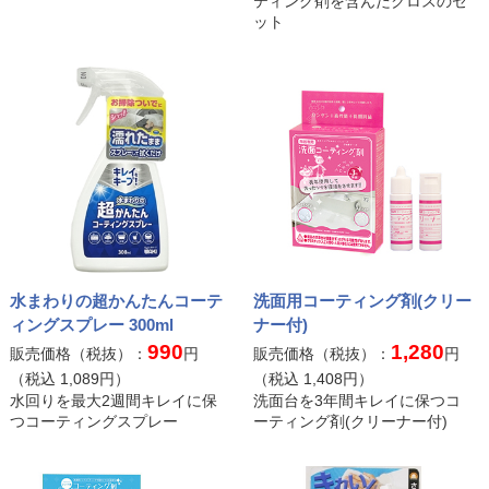
ティング剤を含んだクロスのセ
ット
水まわりの超かんたんコーテ
洗面用コーティング剤(クリー
ィングスプレー 300ml
ナー付)
990
1,280
販売価格（税抜）：
円
販売価格（税抜）：
円
（税込
1,089
円）
（税込
1,408
円）
水回りを最大2週間キレイに保
洗面台を3年間キレイに保つコ
つコーティングスプレー
ーティング剤(クリーナー付)