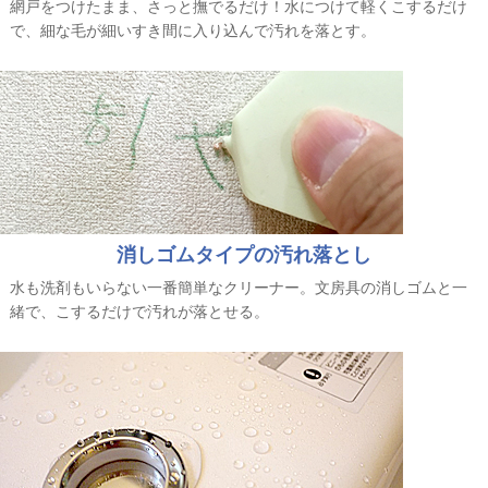
網戸をつけたまま、さっと撫でるだけ！水につけて軽くこするだけ
で、細な毛が細いすき間に入り込んで汚れを落とす。
2026年 4月 29日
2026年 3月 6日
5分でできる!人工大理石シン
エキスパンドメタルの取り
クのコーティング
付け・固定方法【賃貸OK】
消しゴムタイプの汚れ落とし
水も洗剤もいらない一番簡単なクリーナー。文房具の消しゴムと一
緒で、こするだけで汚れが落とせる。
2026年 2月 26日
ルンバがラクラク乗り越え
られる室内段差スロープ