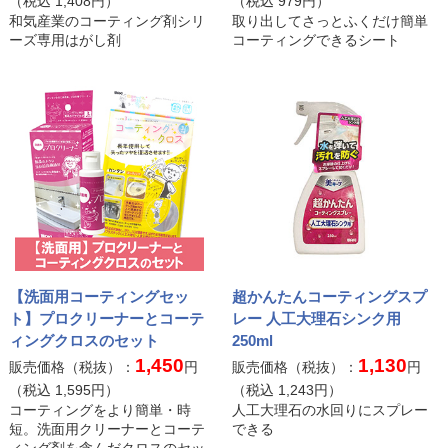
（税込
1,408
円）
（税込
979
円）
和気産業のコーティング剤シリ
取り出してさっとふくだけ簡単
ーズ専用はがし剤
コーティングできるシート
【洗面用コーティングセッ
超かんたんコーティングスプ
ト】プロクリーナーとコーテ
レー 人工大理石シンク用
ィングクロスのセット
250ml
1,450
1,130
販売価格（税抜）：
円
販売価格（税抜）：
円
（税込
1,595
円）
（税込
1,243
円）
コーティングをより簡単・時
人工大理石の水回りにスプレー
短。洗面用クリーナーとコーテ
できる
ィング剤を含んだクロスのセッ