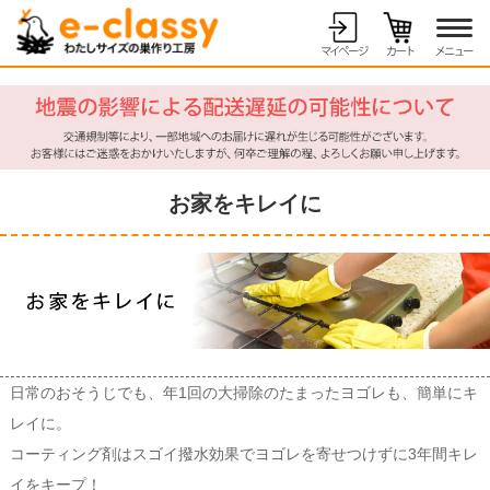
8月10日（月）
ただいまのご注文は、
に発送！（在庫状況によ
ります）
お家をキレイに
日常のおそうじでも、年1回の大掃除のたまったヨゴレも、簡単にキ
レイに。
コーティング剤はスゴイ撥水効果でヨゴレを寄せつけずに3年間キレ
イをキープ！