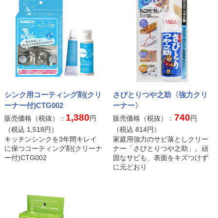
シンク用コーティング剤(クリ
さびとりつや之助〈強力クリ
ーナー付)CTG002
ーナー〉
1,380
740
販売価格（税抜）：
円
販売価格（税抜）：
円
（税込
1,518
円）
（税込
814
円）
キッチンシンクを3年間キレイ
家庭用強力のサビ落としクリー
に保つコーティング剤(クリーナ
ナー「さびとりつや之助」。頑
ー付)CTG002
固なサビも、表面をキズつけず
に元どおり