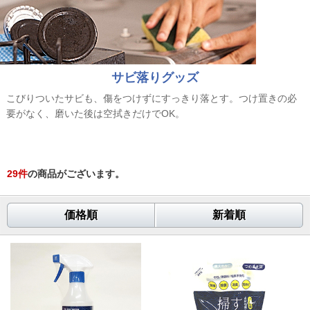
日
月
火
水
木
金
土
1
2
3
4
5
6
7
8
9
10
11
12
13
14
15
サビ落りグッズ
16
17
18
19
20
21
22
23
24
25
26
27
28
29
こびりついたサビも、傷をつけずにすっきり落とす。つけ置きの必
要がなく、磨いた後は空拭きだけでOK。
30
31
2026年9月の定休日
日
月
火
水
木
金
土
29
件
の商品がございます。
1
2
3
4
5
6
7
8
9
10
11
12
13
14
15
16
17
18
19
価格順
新着順
20
21
22
23
24
25
26
27
28
29
30
■
⇒定休日
※メールでのお問い合わせは、24時間受け付けしております。