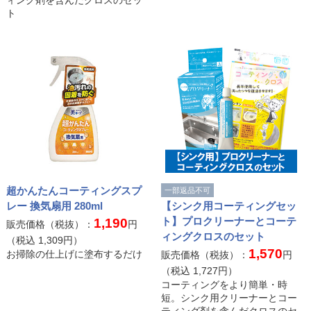
ト
超かんたんコーティングスプ
一部返品不可
レー 換気扇用 280ml
【シンク用コーティングセッ
ト】プロクリーナーとコーテ
1,190
販売価格（税抜）：
円
ィングクロスのセット
（税込
1,309
円）
1,570
お掃除の仕上げに塗布するだけ
販売価格（税抜）：
円
（税込
1,727
円）
コーティングをより簡単・時
短。シンク用クリーナーとコー