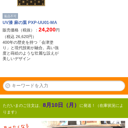
返品不可
UV漆 麻の葉 PXP-UU01-MA
24,200
販売価格（税抜）：
円
（税込
26,620
円）
400年の歴史を持つ「会津塗
り」と現代技術が融合。高い強
度と蒔絵のような壮麗な設えが
美しいデザイン
8月10日（月）
ただいまのご注文は、
に発送！（在庫状況によ
ります）