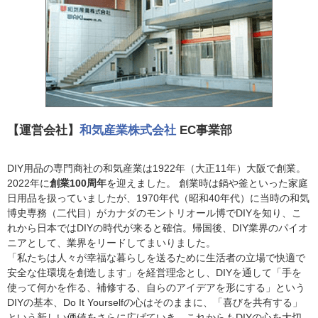
【運営会社】
和気産業株式会社
EC事業部
DIY用品の専門商社の和気産業は1922年（大正11年）大阪で創業。
2022年に
創業100周年
を迎えました。 創業時は鍋や釜といった家庭
日用品を扱っていましたが、1970年代（昭和40年代）に当時の和気
博史専務（二代目）がカナダのモントリオール博でDIYを知り、こ
れから日本ではDIYの時代が来ると確信。帰国後、DIY業界のパイオ
ニアとして、業界をリードしてまいりました。
「私たちは人々が幸福な暮らしを送るために生活者の立場で快適で
安全な住環境を創造します」を経営理念とし、DIYを通して「手を
使って何かを作る、補修する、自らのアイデアを形にする」という
DIYの基本、Do It Yourselfの心はそのままに、「喜びを共有する」
という新しい価値をさらに広げていき、これからもDIYの心を大切