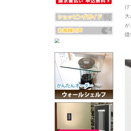
け
大
が
隠