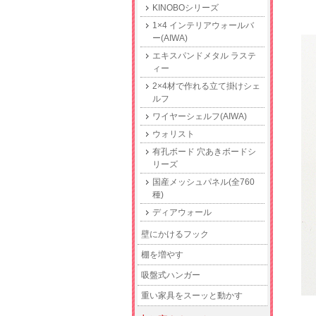
KINOBOシリーズ
1×4 インテリアウォールバ
ー(AIWA)
エキスパンドメタル ラステ
ィー
2×4材で作れる立て掛けシェ
ルフ
ワイヤーシェルフ(AIWA)
ウォリスト
有孔ボード 穴あきボードシ
リーズ
国産メッシュパネル(全760
種)
ディアウォール
壁にかけるフック
棚を増やす
吸盤式ハンガー
重い家具をスーッと動かす