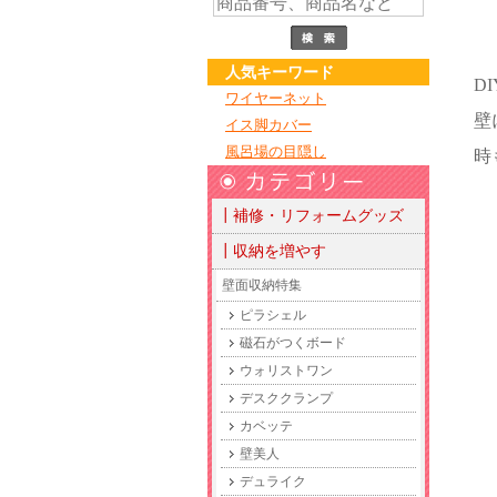
人気キーワード
D
ワイヤーネット
壁
イス脚カバー
風呂場の目隠し
時
┃補修・リフォームグッズ
┃収納を増やす
壁面収納特集
ピラシェル
磁石がつくボード
ウォリストワン
デスククランプ
カベッテ
壁美人
デュライク