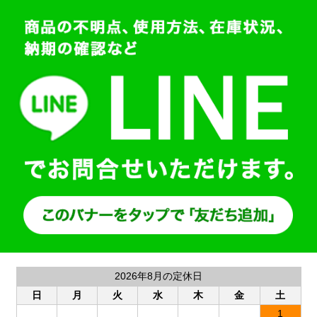
2026年8月の定休日
日
月
火
水
木
金
土
1