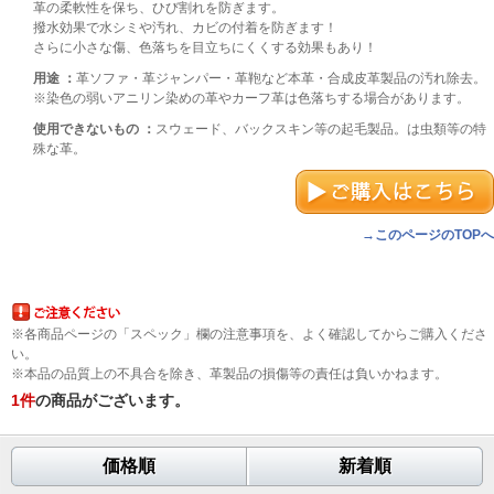
革の柔軟性を保ち、ひび割れを防ぎます。
撥水効果で水シミや汚れ、カビの付着を防ぎます！
さらに小さな傷、色落ちを目立ちにくくする効果もあり！
用途 ：
革ソファ・革ジャンパー・革鞄など本革・合成皮革製品の汚れ除去。
※染色の弱いアニリン染めの革やカーフ革は色落ちする場合があります。
使用できないもの ：
スウェード、バックスキン等の起毛製品。は虫類等の特
殊な革。
→このページのTOPへ
※各商品ページの「スペック」欄の注意事項を、よく確認してからご購入くださ
い。
※本品の品質上の不具合を除き、革製品の損傷等の責任は負いかねます。
1
件
の商品がございます。
価格順
新着順