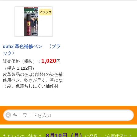
dufix 革色補修ペン 〈ブラ
ック〉
1,020
販売価格（税抜）：
円
（税込
1,122
円）
皮革製品の色はげ部分の染色補
修用ペン。乾きが早く、革にな
じみ、色落ちしにくい補修材
8月10日（月）
ただいまのご注文は、
に発送！（在庫状況によ