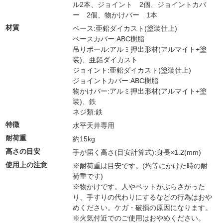
ル2本、ジョイント 2個、ジョイントカバ
ー 2個、物かけバー 1本
材質
ベース:亜鉛ダイカスト(塗装仕上)
ベースカバー:ABC樹脂
吊りポール:アルミ押出形材(アルマイト+塗
装)、亜鉛ダイカスト
ジョイント:亜鉛ダイカスト(塗装仕上)
ジョイントカバー:ABC樹脂
物かけバー:アルミ押出形材(アルマイト+塗
装)、鉄
ネジ類:鉄
特徴
水平天井専用
耐荷重
約15kg
高さの目安
手が届く高さ(目安計算式):身長×1.2(mm)
使用上の注意
※耐荷重は目安です。(均等にかけた時の耐
荷重です)
※物かけです。人やペットがぶらさがった
り、手すりの代わりにするなどの行為はおや
めください。ケガ・破損の原因になります。
※火気付近でのご使用はおやめください。