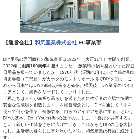
【運営会社】
和気産業株式会社
EC事業部
DIY用品の専門商社の和気産業は1922年（大正11年）大阪で創業。
2022年に
創業100周年
を迎えました。 創業時は鍋や釜といった家庭
日用品を扱っていましたが、1970年代（昭和40年代）に当時の和気
博史専務（二代目）がカナダのモントリオール博でDIYを知り、こ
れから日本ではDIYの時代が来ると確信。帰国後、DIY業界のパイオ
ニアとして、業界をリードしてまいりました。
「私たちは人々が幸福な暮らしを送るために生活者の立場で快適で
安全な住環境を創造します」を経営理念とし、DIYを通して「手を
使って何かを作る、補修する、自らのアイデアを形にする」という
DIYの基本、Do It Yourselfの心はそのままに、「喜びを共有する」
という新しい価値をさらに広げていき、これからもDIYの心を大切
にし、生活者の暮らしに寄り添いながら、和気産業は行動し続けま
す。