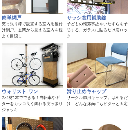
簡単網戸
サッシ窓用補助錠
突っ張り棒で設置する室内用後付
子どもの転落事故やいたずらを予
け網戸。玄関から見える室内を程
防する、ガラスに貼るだけ窓ロッ
よく目隠し
ク
ウォリスト-ワン
滑り止めキャップ
2×4材1本でできる！自転車やギ
サークル脚用キャップ。はめるだ
ターをカッコ良く飾れる突っ張り
け、どんな床面にもピタッと固定
ジャッキ