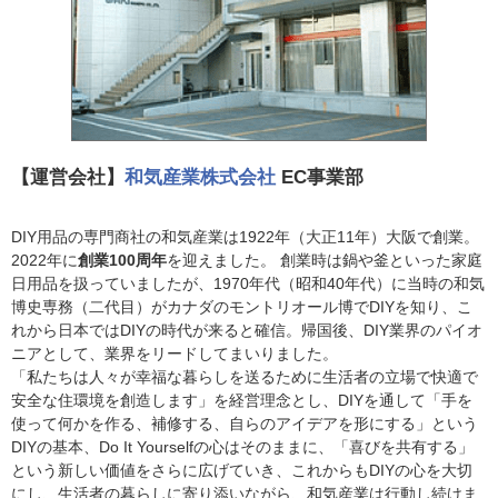
【運営会社】
和気産業株式会社
EC事業部
DIY用品の専門商社の和気産業は1922年（大正11年）大阪で創業。
2022年に
創業100周年
を迎えました。 創業時は鍋や釜といった家庭
日用品を扱っていましたが、1970年代（昭和40年代）に当時の和気
博史専務（二代目）がカナダのモントリオール博でDIYを知り、こ
れから日本ではDIYの時代が来ると確信。帰国後、DIY業界のパイオ
ニアとして、業界をリードしてまいりました。
「私たちは人々が幸福な暮らしを送るために生活者の立場で快適で
安全な住環境を創造します」を経営理念とし、DIYを通して「手を
使って何かを作る、補修する、自らのアイデアを形にする」という
DIYの基本、Do It Yourselfの心はそのままに、「喜びを共有する」
という新しい価値をさらに広げていき、これからもDIYの心を大切
にし、生活者の暮らしに寄り添いながら、和気産業は行動し続けま