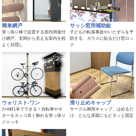
簡単網戸
サッシ窓用補助錠
突っ張り棒で設置する室内用後付
子どもの転落事故やいたずらを予
け網戸。玄関から見える室内を程
防する、ガラスに貼るだけ窓ロッ
よく目隠し
ク
ウォリスト-ワン
滑り止めキャップ
2×4材1本でできる！自転車やギ
サークル脚用キャップ。はめるだ
ターをカッコ良く飾れる突っ張り
け、どんな床面にもピタッと固定
ジャッキ