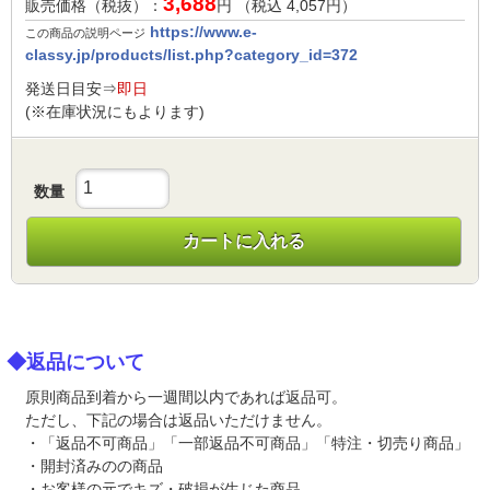
3,688
販売価格（税抜）：
円 （税込
4,057
円）
https://www.e-
この商品の説明ページ
classy.jp/products/list.php?category_id=372
発送日目安⇒
即日
(※在庫状況にもよります)
数量
カートに入れる
◆返品について
原則商品到着から一週間以内であれば返品可。
ただし、下記の場合は返品いただけません。
・「返品不可商品」「一部返品不可商品」「特注・切売り商品」
・開封済みのの商品
・お客様の元でキズ・破損が生じた商品