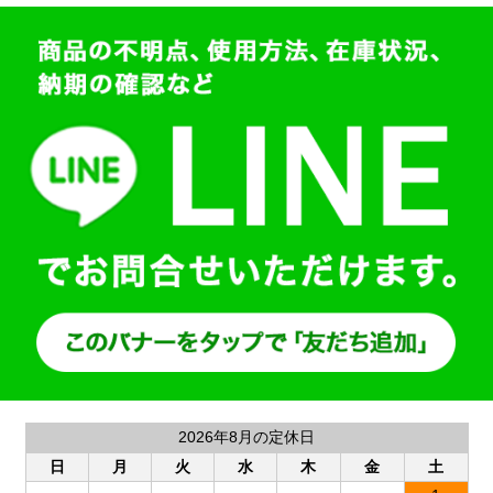
2026年8月の定休日
日
月
火
水
木
金
土