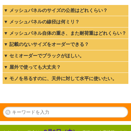
▼ メッシュパネルのサイズの公差はどれくらい？
お願いしてよかったね～と毎日過ごしています
▼ メッシュパネルの線径は何ミリ？
一緒に暮らすにゃんこに外の新鮮な空気を感じて欲しいと思い、
猫の脱走防止柵で検索していて和気さんの会社を知り、オーダー
▼ メッシュパネル自体の重さ、また耐荷重はどれくらい？
で作って頂きました。
以前は100均の物を繋げて使っていたので見た目も悪いし強度的
▼ 記載のないサイズをオーダーできる？
にも不安がありました。 今は見た目もスッキリで家族にも猫友
にも大好評です。5月の爽やかな風をにゃんこと共に感じて、お
▼ セミオーダーでブラックがほしい。
願いしてよかったたね～と毎日過ごしています。
商品が到着するまで、メールで度々連絡を下さった担当様…安心
▼ 屋外で使っても大丈夫？
して待つことを楽しみながらお買い物できました。（M.H.様）
▼ モノを吊るすのに、天井に対して水平に使いたい。
2016.02.12