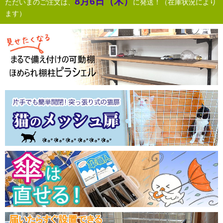
8月6日（木）
ただいまのご注文は、
に発送！（在庫状況により
猫脱走防止用に
ます）
ポールを軸に別途用意した小さめのキャスターをメッシュパネル
下部にくくり付け、結束バンドでポールとメッシュを固定。 玄
関前に扉の用に使用しています。
他、メッシュの利点で、S字フックなどを引っ掛け、鞄や帽子な
どをかけています。玄関まわりが手狭なので中々に用途が広がり
ました。（シミズ様）
＞＞お客様の使用実例をもっと見る