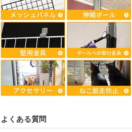
メッシュパネルのサイズが豊富で助かりました
リモートワークのとき会社支給のノートパソコンはフローリング
の上に立てかけていたのですが、掃除するときにいちいちどけな
ければいけないのが微妙に面倒で、メッシュパネルを机に設置し
てPCを収納することにしました。完璧に仕上がりました。
ホームセンターには黒のメッシュパネルは置いておらず、白でも
45cmx45cmはなかったのでネットで検索してこちらで購入しま
した。金具はアイリスオーヤマでAmazonで購入しました。
メッシュパネルのサイズが豊富で助かりました。電話で連絡をす
る必要があったのですが対応は親しみが持てて迅速でした。発送
も早くきれいに梱包されており、また利用したいと感じました。
（H.S.様）
よくある質問
2018.10.09