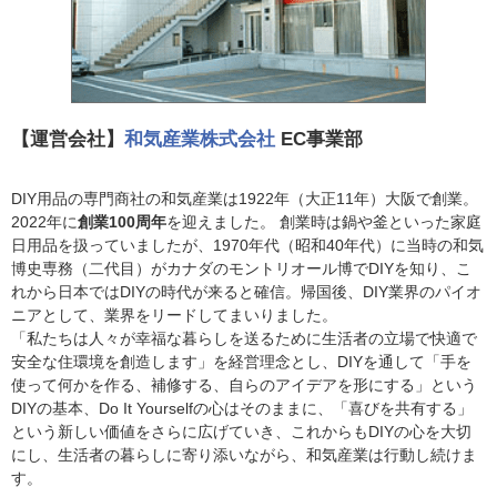
【運営会社】
和気産業株式会社
EC事業部
DIY用品の専門商社の和気産業は1922年（大正11年）大阪で創業。
2022年に
創業100周年
を迎えました。 創業時は鍋や釜といった家庭
日用品を扱っていましたが、1970年代（昭和40年代）に当時の和気
博史専務（二代目）がカナダのモントリオール博でDIYを知り、こ
れから日本ではDIYの時代が来ると確信。帰国後、DIY業界のパイオ
ニアとして、業界をリードしてまいりました。
「私たちは人々が幸福な暮らしを送るために生活者の立場で快適で
安全な住環境を創造します」を経営理念とし、DIYを通して「手を
使って何かを作る、補修する、自らのアイデアを形にする」という
DIYの基本、Do It Yourselfの心はそのままに、「喜びを共有する」
という新しい価値をさらに広げていき、これからもDIYの心を大切
にし、生活者の暮らしに寄り添いながら、和気産業は行動し続けま
す。