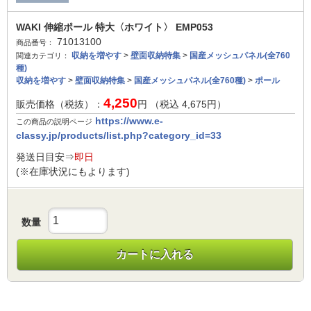
WAKI 伸縮ポール 特大〈ホワイト〉 EMP053
71013100
商品番号：
収納を増やす
>
壁面収納特集
>
国産メッシュパネル(全760
関連カテゴリ：
種)
収納を増やす
>
壁面収納特集
>
国産メッシュパネル(全760種)
>
ポール
4,250
販売価格（税抜）：
円 （税込
4,675
円）
https://www.e-
この商品の説明ページ
classy.jp/products/list.php?category_id=33
発送日目安⇒
即日
(※在庫状況にもよります)
数量
カートに入れる