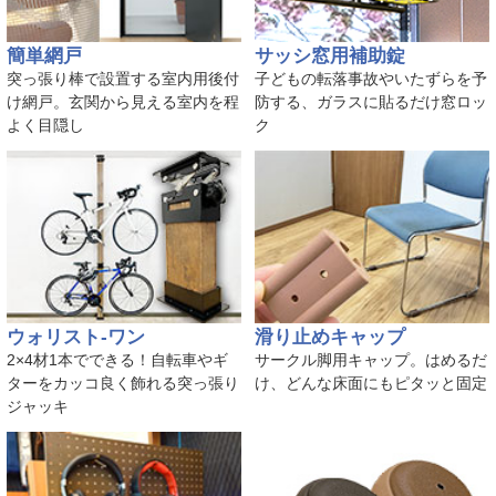
簡単網戸
サッシ窓用補助錠
突っ張り棒で設置する室内用後付
子どもの転落事故やいたずらを予
け網戸。玄関から見える室内を程
防する、ガラスに貼るだけ窓ロッ
よく目隠し
ク
ウォリスト-ワン
滑り止めキャップ
2×4材1本でできる！自転車やギ
サークル脚用キャップ。はめるだ
ターをカッコ良く飾れる突っ張り
け、どんな床面にもピタッと固定
ジャッキ