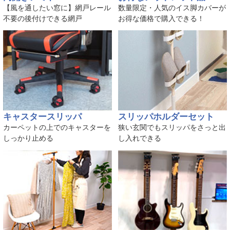
【風を通したい窓に】網戸レール
数量限定・人気のイス脚カバーが
不要の後付けできる網戸
お得な価格で購入できる！
キャスタースリッパ
スリッパホルダーセット
カーペットの上でのキャスターを
狭い玄関でもスリッパをさっと出
しっかり止める
し入れできる