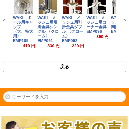
WAKI ポ
WAKI メ
WAKI メ
WAKI メ
WAKI 
<
>
ール用キャ
ッシュ用引
ッシュ用引
ッシュ用コ
ッシュ用
ップ
掛金具シン
掛金具ダブ
ーナー金具
間固定金
〈大、特大
グル 〈クロ
ル 〈クロー
EMP096
EMP097
用〉
ーム〉
ム〉
390 円
700
EMP105
EMP091
EMP092
410 円
330 円
220 円
戻る