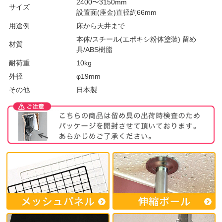
2400〜3150mm
サイズ
設置面(座金)直径約66mm
用途例
床から天井まで
本体/スチール(エポキシ粉体塗装) 留め
材質
具/ABS樹脂
耐荷重
10kg
外径
φ19mm
その他
日本製