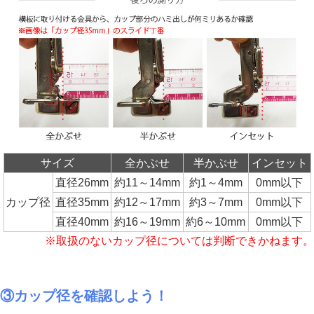
サイズ
全かぶせ
半かぶせ
インセット
直径26mm
約11～14mm
約1～4mm
0mm以下
カップ径
直径35mm
約12～17mm
約3～7mm
0mm以下
直径40mm
約16～19mm
約6～10mm
0mm以下
※取扱のないカップ径については判断できかねます。
③カップ径を確認しよう！