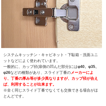
システムキッッチン・キャビネット・下駄箱・洗面ユニ
ットなどによく使われています。
一般的に、カップ径(扉側の凹んだ部分)には
φ40、φ35、
φ26
などの種類があり、スライド丁番の
メーカーによ
り、丁番の厚み等が多少異なりますが、カップ径が合え
ば、利用することが出来ます。
※全く同じスライド丁番でなくても交換できる場合がほ
とんどです。