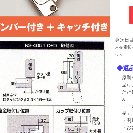
発送日
※在庫状
せん。
◆返
原則
品可
ただ
ん。
・「
品」
・開
・お