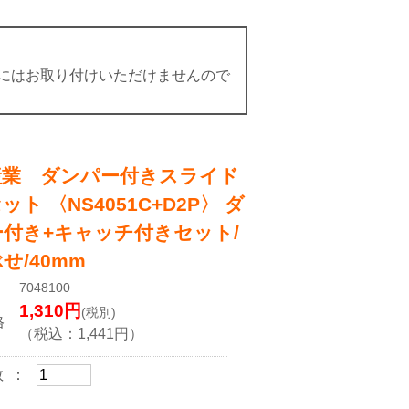
にはお取り付けいただけませんので
産業 ダンパー付きスライド
ット 〈NS4051C+D2P〉 ダ
付き+キャッチ付きセット/
せ/40mm
7048100
1,310
円
(税別)
格
（税込：
1,441
円）
数 ：