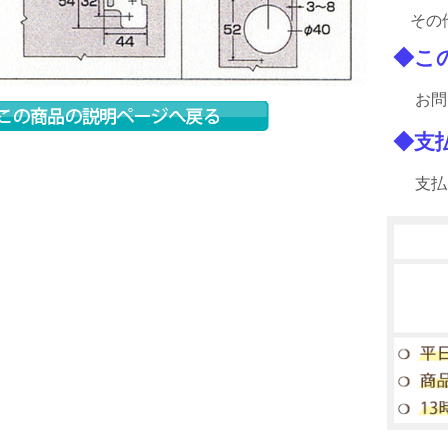
その
◆こ
お問
◆支
支払