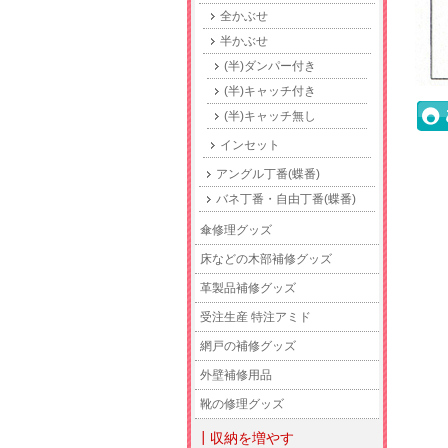
全かぶせ
半かぶせ
(半)ダンパー付き
(半)キャッチ付き
(半)キャッチ無し
インセット
アングル丁番(蝶番)
バネ丁番・自由丁番(蝶番)
傘修理グッズ
床などの木部補修グッズ
革製品補修グッズ
受注生産 特注アミド
網戸の補修グッズ
外壁補修用品
靴の修理グッズ
┃収納を増やす