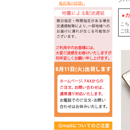
ンパ
風呂場の目隠し
●
こち
ご注