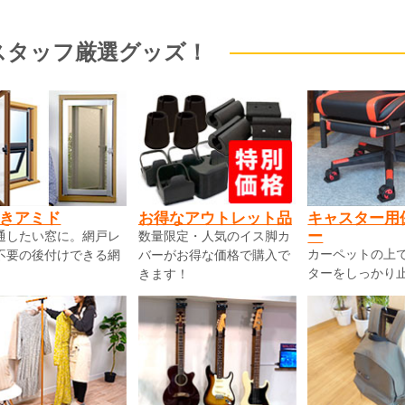
スタッフ厳選グッズ！
きアミド
お得なアウトレット品
キャスター用
ー
通したい窓に。網戸レ
数量限定・人気のイス脚カ
カーペットの上
不要の後付けできる網
バーがお得な価格で購入で
ターをしっかり
きます！