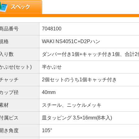
商品番号
7048100
規格
WAKI NS4051C+D2Pハン
入り数
ダンパー付き1個+キャッチ付き1個、合計2
かぶせ(セット)
半かぶせ
チャッチ
2個セットのうち1個キャッチ付き
カップ径
40mm
素材
スチール、ニッケルメッキ
付属ビス
皿タッピング 3.5×16mm(8本入)
開き角度
105°