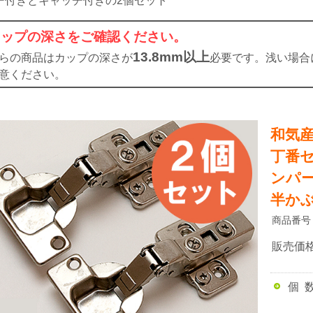
ー付きとキャッチ付きの2個セット
カップの深さをご確認ください。
13.8mm以上
らの商品はカップの深さが
必要です。浅い場合
意ください。
和気
丁番セ
ンパー
半かぶ
商品番号
販売価
個 