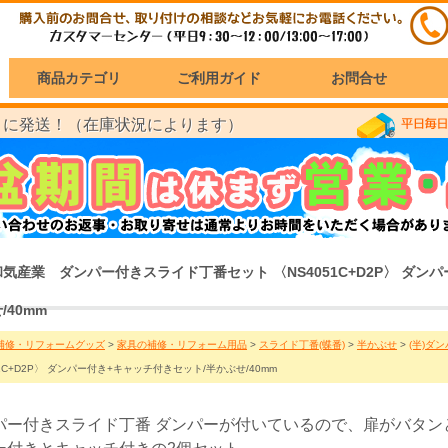
商品カテゴリ
ご利用ガイド
お問合せ
に発送！（在庫状況によります）
）
和気産業 ダンパー付きスライド丁番セット 〈NS4051C+D2P〉 ダン
/40mm
補修・リフォームグッズ
>
家具の補修・リフォーム用品
>
スライド丁番(蝶番)
>
半かぶせ
>
(半)ダ
51C+D2P〉 ダンパー付き+キャッチ付きセット/半かぶせ/40mm
パー付きスライド丁番 ダンパーが付いているので、扉がバタン