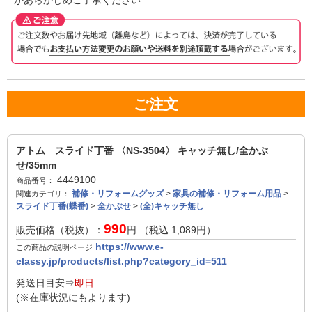
ご注文
アトム スライド丁番 〈NS-3504〉 キャッチ無し/全かぶ
せ/35mm
4449100
商品番号：
補修・リフォームグッズ
>
家具の補修・リフォーム用品
>
関連カテゴリ：
スライド丁番(蝶番)
>
全かぶせ
>
(全)キャッチ無し
990
販売価格（税抜）：
円 （税込
1,089
円）
https://www.e-
この商品の説明ページ
classy.jp/products/list.php?category_id=511
発送日目安⇒
即日
(※在庫状況にもよります)