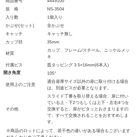
商品番号
4449100
規 格
NS-3504
入り数
1個入り
かぶせ(セット)
全かぶせ
キャッチ
キャッチ無し
カップ径
35mm
カップ、フレーム/スチール、ニッケルメッ
材質
キ
付属ビス
皿タッピング 3.5×16mm(6本入)
開き角度
105°
適合扉厚サイズ以外の扉に取り付ける場合
使用上のご注意
は、別途ビスが必要となります。
スライド丁番を取り替える場合、扉に付い
ている上・下2つもしくは上下・左右4つを
その他
交換すると、扉がピタッとおさまりますの
で、すべて交換されることをおすすめしま
す。
※商品のロットによって、若干色の違いがある場合もございます
があらかじめご了承ください