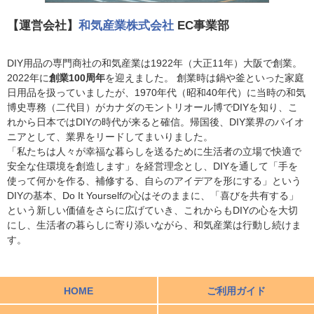
【運営会社】
和気産業株式会社
EC事業部
DIY用品の専門商社の和気産業は1922年（大正11年）大阪で創業。
2022年に
創業100周年
を迎えました。 創業時は鍋や釜といった家庭
日用品を扱っていましたが、1970年代（昭和40年代）に当時の和気
博史専務（二代目）がカナダのモントリオール博でDIYを知り、こ
れから日本ではDIYの時代が来ると確信。帰国後、DIY業界のパイオ
ニアとして、業界をリードしてまいりました。
「私たちは人々が幸福な暮らしを送るために生活者の立場で快適で
安全な住環境を創造します」を経営理念とし、DIYを通して「手を
使って何かを作る、補修する、自らのアイデアを形にする」という
DIYの基本、Do It Yourselfの心はそのままに、「喜びを共有する」
という新しい価値をさらに広げていき、これからもDIYの心を大切
にし、生活者の暮らしに寄り添いながら、和気産業は行動し続けま
す。
HOME
ご利用ガイド