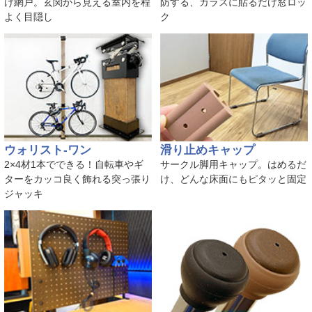
け網戸。玄関から見える室内を程
防する、ガラスに貼るだけ窓ロッ
よく目隠し
ク
ウォリスト-ワン
滑り止めキャップ
2×4材1本でできる！自転車やギ
サークル脚用キャップ。はめるだ
ターをカッコ良く飾れる突っ張り
け、どんな床面にもピタッと固定
ジャッキ