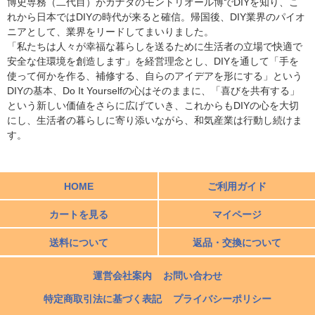
博史専務（二代目）がカナダのモントリオール博でDIYを知り、こ
れから日本ではDIYの時代が来ると確信。帰国後、DIY業界のパイオ
ニアとして、業界をリードしてまいりました。
「私たちは人々が幸福な暮らしを送るために生活者の立場で快適で
安全な住環境を創造します」を経営理念とし、DIYを通して「手を
使って何かを作る、補修する、自らのアイデアを形にする」という
DIYの基本、Do It Yourselfの心はそのままに、「喜びを共有する」
という新しい価値をさらに広げていき、これからもDIYの心を大切
にし、生活者の暮らしに寄り添いながら、和気産業は行動し続けま
す。
HOME
ご利用ガイド
カートを見る
マイページ
送料について
返品・交換について
運営会社案内
お問い合わせ
特定商取引法に基づく表記
プライバシーポリシー