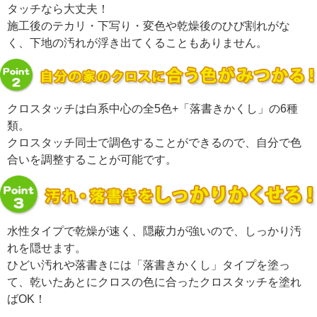
タッチなら大丈夫！
施工後の
テカリ・下写り・変色や乾燥後のひび割れがな
く、
下地の汚れが浮き出てくることもありません。
クロスタッチは白系中心の全5色+「落書きかくし」の6種
類。
クロスタッチ同士で調色することができるので、自分で
色
合いを調整することが可能
です。
水性タイプで
乾燥が速く、隠蔽力が強い
ので、しっかり汚
れを隠せます。
ひどい汚れや落書きには「落書きかくし」タイプを塗っ
て、乾いたあとにクロスの色に合ったクロスタッチを塗れ
ばOK！