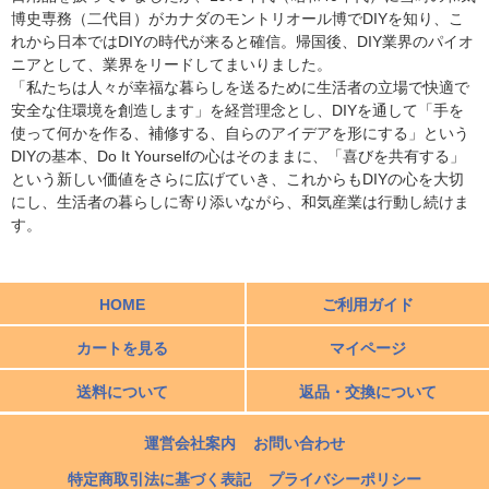
博史専務（二代目）がカナダのモントリオール博でDIYを知り、こ
れから日本ではDIYの時代が来ると確信。帰国後、DIY業界のパイオ
ニアとして、業界をリードしてまいりました。
「私たちは人々が幸福な暮らしを送るために生活者の立場で快適で
安全な住環境を創造します」を経営理念とし、DIYを通して「手を
使って何かを作る、補修する、自らのアイデアを形にする」という
DIYの基本、Do It Yourselfの心はそのままに、「喜びを共有する」
という新しい価値をさらに広げていき、これからもDIYの心を大切
にし、生活者の暮らしに寄り添いながら、和気産業は行動し続けま
す。
HOME
ご利用ガイド
カートを見る
マイページ
送料について
返品・交換について
運営会社案内
お問い合わせ
特定商取引法に基づく表記
プライバシーポリシー