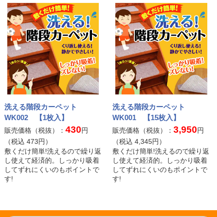
洗える階段カーペット
洗える階段カーペット
WK002 【1枚入】
WK001 【15枚入】
430
3,950
販売価格（税抜）：
円
販売価格（税抜）：
円
（税込
473
円）
（税込
4,345
円）
敷くだけ簡単!洗えるので繰り返
敷くだけ簡単!洗えるので繰り返
し使えて経済的。しっかり吸着
し使えて経済的。しっかり吸着
してずれにくいのもポイントで
してずれにくいのもポイントで
す!
す!