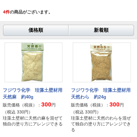
4
件
の商品がございます。
価格順
新着順
フジワラ化学 珪藻土壁材用
フジワラ化学 珪藻土壁材用
天然麻 約40g
天然わら 約24g
300
300
販売価格（税抜）：
円
販売価格（税抜）：
円
（税込
330
円）
（税込
330
円）
珪藻土壁材に天然の麻を混ぜて
珪藻土壁材に天然のわらを混ぜ
独自の塗り方にアレンジできる
て独自の塗り方にアレンジでき
る