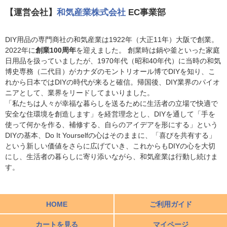
【運営会社】
和気産業株式会社
EC事業部
DIY用品の専門商社の和気産業は1922年（大正11年）大阪で創業。
2022年に
創業100周年
を迎えました。 創業時は鍋や釜といった家庭
日用品を扱っていましたが、1970年代（昭和40年代）に当時の和気
博史専務（二代目）がカナダのモントリオール博でDIYを知り、こ
れから日本ではDIYの時代が来ると確信。帰国後、DIY業界のパイオ
ニアとして、業界をリードしてまいりました。
「私たちは人々が幸福な暮らしを送るために生活者の立場で快適で
安全な住環境を創造します」を経営理念とし、DIYを通して「手を
使って何かを作る、補修する、自らのアイデアを形にする」という
DIYの基本、Do It Yourselfの心はそのままに、「喜びを共有する」
という新しい価値をさらに広げていき、これからもDIYの心を大切
にし、生活者の暮らしに寄り添いながら、和気産業は行動し続けま
す。
HOME
ご利用ガイド
カートを見る
マイページ