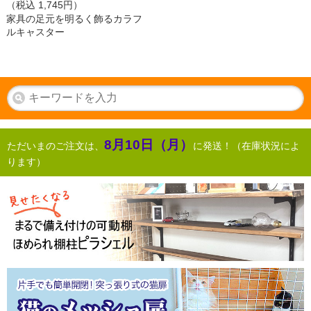
（税込
1,745
円）
家具の足元を明るく飾るカラフ
ルキャスター
8月10日（月）
ただいまのご注文は、
に発送！（在庫状況によ
ります）