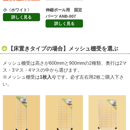
小〈ホワイト〉
伸縮ポール用 固定
パーツ ANB-007
詳しく見る
詳しく見る
【床置きタイプの場合】メッシュ棚受を選ぶ
メッシュ棚受は高さが600mmと900mmの2種類、奥行は2マ
ス・3マス・4マスの中から選びます。
※メッシュ棚受は
1枚入り
です。必ず左右用2枚ご購入下さ
い。