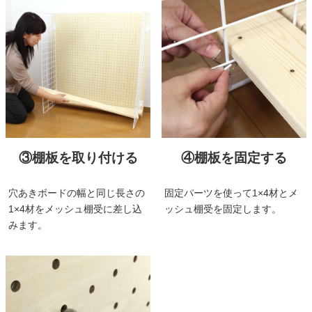
③棚板を取り付ける
④棚板を固定する
穴あきボードの幅と同じ長さの
固定パーツを使って1×4材とメ
1×4材をメッシュ棚受に差し込
ッシュ棚受を固定します。
みます。