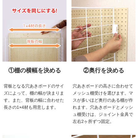
①棚の横幅を決める
②奥行を決める
背板となる穴あきボードのサイ
穴あきボードの高さに合わせて
ズによって、棚の幅が決まりま
メッシュ棚受けを選びます。マ
す。また、背板の幅に合わせた
スが多いほど奥行のある棚が作
長さの1×4材も用意します。
れます。穴あきボードとメッシ
ュ棚受けは、ジョイント金具で
左右2ヶ所ずつ固定。