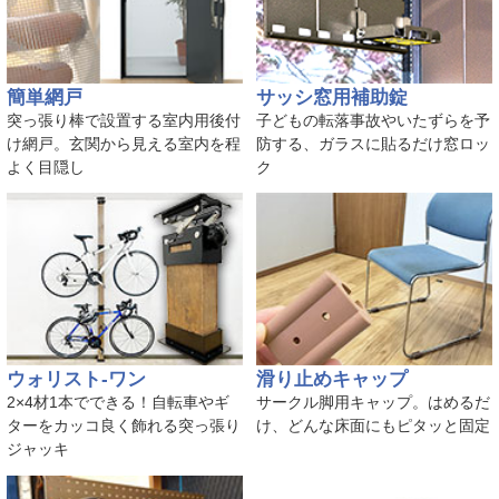
簡単網戸
サッシ窓用補助錠
突っ張り棒で設置する室内用後付
子どもの転落事故やいたずらを予
け網戸。玄関から見える室内を程
防する、ガラスに貼るだけ窓ロッ
よく目隠し
ク
ウォリスト-ワン
滑り止めキャップ
2×4材1本でできる！自転車やギ
サークル脚用キャップ。はめるだ
ターをカッコ良く飾れる突っ張り
け、どんな床面にもピタッと固定
ジャッキ