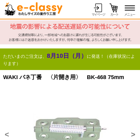
8月10日（月）
ただいまのご注文は、
に発送！（在庫状況によ
ります）
WAKI バネ丁番 〈片開き用〉 BK-468 75mm
<
>