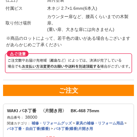
付属ビス
木ネジ 2.7×1.6mm(6本入)
カウンター扉など、腰高くらいまでの木製
取り付け場所
扉。
(重い扉、大きな扉には向きません)
※商品のロットによって、若干色の違いがある場合もございます
があらかじめご了承ください
ご注文
WAKI バネ丁番 〈片開き用〉 BK-468 75mm
38000
商品番号：
補修・リフォームグッズ
>
家具の補修・リフォーム用品
>
関連カテゴリ：
バネ丁番・自由丁番(蝶番)
>
バネ丁番(蝶番)片開き用