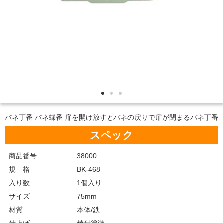
バネ丁番 バネ蝶番 扉を開け放すとバネの戻りで扉が閉まるバネ丁番
スペック
商品番号
38000
規 格
BK-468
入り数
1個入り
サイズ
75mm
材質
本体/鉄
仕上げ
焼付塗装