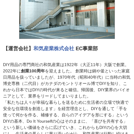
【運営会社】
和気産業株式会社
EC事業部
DIY用品の専門商社の和気産業は1922年（大正11年）大阪で創業。
2022年に
創業100周年
を迎えました。 創業時は鍋や釜といった家庭
日用品を扱っていましたが、1970年代（昭和40年代）に当時の和気
博史専務（二代目）がカナダのモントリオール博でDIYを知り、こ
れから日本ではDIYの時代が来ると確信。帰国後、DIY業界のパイオ
ニアとして、業界をリードしてまいりました。
「私たちは人々が幸福な暮らしを送るために生活者の立場で快適で
安全な住環境を創造します」を経営理念とし、DIYを通して「手を
使って何かを作る、補修する、自らのアイデアを形にする」という
DIYの基本、Do It Yourselfの心はそのままに、「喜びを共有する」
という新しい価値をさらに広げていき、これからもDIYの心を大切
にし、生活者の暮らしに寄り添いながら、和気産業は行動し続けま