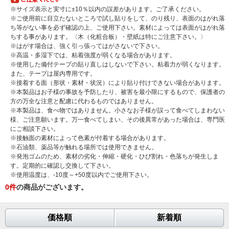
※サイズ表示と実寸に±10％以内の誤差があります。ご了承ください。
※ご使用前に目立たないところで試し貼りをして、のり残り、表面のはがれ落
ち等がない事を必ず確認の上、ご使用下さい。素材によっては表面がはがれ落
ちする事があります。〈木（化粧合板）・壁紙は特にご注意下さい。〉
※はがす場合は、強く引っ張ってはがさないで下さい。
※高温・多湿下では、粘着強度が弱くなる場合があります。
※使用した備付テープの貼り直しはしないで下さい。粘着力が弱くなります。
また、テープは屋内専用です。
※接着する面（形状・素材・状況）により貼り付けできない場合があります。
※本製品はお子様の事故を予防したり、被害を最小限にするもので、保護者の
方の万全な注意と配慮に代わるものではありません。
※本製品は、食べ物ではありません。小さなお子様が誤って食べてしまわない
様、ご注意願います。万一食べてしまい、その後異常があった場合は、専門医
にご相談下さい。
※接触面の素材によって色素が付着する場合があります。
※石油類、薬品等が触れる場所では使用できません。
※発泡ゴムのため、素材の劣化・伸縮・硬化・ひび割れ・色落ちが発生しま
す。定期的に確認し交換して下さい。
※使用温度は、-10度～+50度以内でご使用下さい。
0
件
の商品がございます。
価格順
新着順