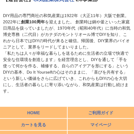
DIY用品の専門商社の和気産業は1922年（大正11年）大阪で創業。
2022年に
創業100周年
を迎えました。 創業時は鍋や釜といった家庭
日用品を扱っていましたが、1970年代（昭和40年代）に当時の和気
博史専務（二代目）がカナダのモントリオール博でDIYを知り、こ
れから日本ではDIYの時代が来ると確信。帰国後、DIY業界のパイオ
ニアとして、業界をリードしてまいりました。
「私たちは人々が幸福な暮らしを送るために生活者の立場で快適で
安全な住環境を創造します」を経営理念とし、DIYを通して「手を
使って何かを作る、補修する、自らのアイデアを形にする」という
DIYの基本、Do It Yourselfの心はそのままに、「喜びを共有する」
という新しい価値をさらに広げていき、これからもDIYの心を大切
にし、生活者の暮らしに寄り添いながら、和気産業は行動し続けま
す。
HOME
ご利用ガイド
カートを見る
マイページ