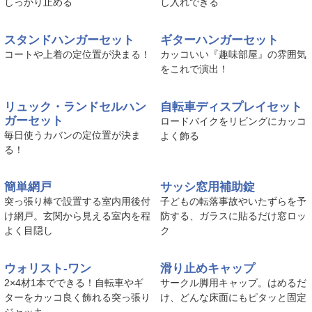
キャスタースリッパ
スリッパホルダーセット
カーペットの上でのキャスターを
狭い玄関でもスリッパをさっと出
しっかり止める
し入れできる
スタンドハンガーセット
ギターハンガーセット
コートや上着の定位置が決まる！
カッコいい『趣味部屋』の雰囲気
をこれで演出！
リュック・ランドセルハン
自転車ディスプレイセット
ガーセット
ロードバイクをリビングにカッコ
毎日使うカバンの定位置が決ま
よく飾る
る！
簡単網戸
サッシ窓用補助錠
突っ張り棒で設置する室内用後付
子どもの転落事故やいたずらを予
け網戸。玄関から見える室内を程
防する、ガラスに貼るだけ窓ロッ
よく目隠し
ク
ウォリスト-ワン
滑り止めキャップ