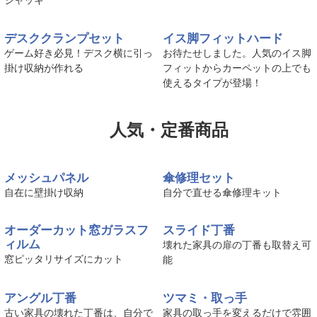
2×4材1本でできる！自転車やギ
サークル脚用キャップ。はめるだ
ターをカッコ良く飾れる突っ張り
け、どんな床面にもピタッと固定
ジャッキ
デスククランプセット
イス脚フィットハード
ゲーム好き必見！デスク横に引っ
お待たせしました。人気のイス脚
掛け収納が作れる
フィットからカーペットの上でも
使えるタイプが登場！
人気・定番商品
メッシュパネル
傘修理セット
自在に壁掛け収納
自分で直せる傘修理キット
オーダーカット窓ガラスフ
スライド丁番
ィルム
壊れた家具の扉の丁番も取替え可
窓ピッタリサイズにカット
能