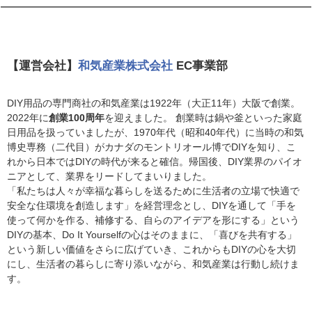
私たちがお届けします
【運営会社】
和気産業株式会社
EC事業部
DIY用品の専門商社の和気産業は1922年（大正11年）大阪で創業。
2022年に
創業100周年
を迎えました。 創業時は鍋や釜といった家庭
日用品を扱っていましたが、1970年代（昭和40年代）に当時の和気
博史専務（二代目）がカナダのモントリオール博でDIYを知り、こ
れから日本ではDIYの時代が来ると確信。帰国後、DIY業界のパイオ
ニアとして、業界をリードしてまいりました。
「私たちは人々が幸福な暮らしを送るために生活者の立場で快適で
安全な住環境を創造します」を経営理念とし、DIYを通して「手を
使って何かを作る、補修する、自らのアイデアを形にする」という
DIYの基本、Do It Yourselfの心はそのままに、「喜びを共有する」
という新しい価値をさらに広げていき、これからもDIYの心を大切
にし、生活者の暮らしに寄り添いながら、和気産業は行動し続けま