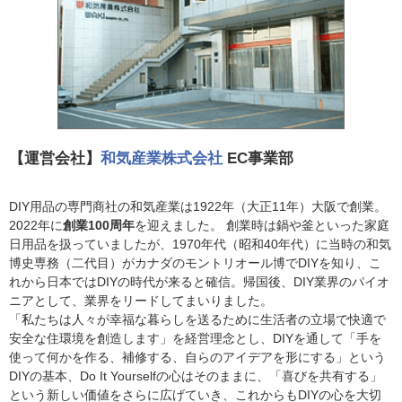
【運営会社】
和気産業株式会社
EC事業部
DIY用品の専門商社の和気産業は1922年（大正11年）大阪で創業。
2022年に
創業100周年
を迎えました。 創業時は鍋や釜といった家庭
日用品を扱っていましたが、1970年代（昭和40年代）に当時の和気
博史専務（二代目）がカナダのモントリオール博でDIYを知り、こ
れから日本ではDIYの時代が来ると確信。帰国後、DIY業界のパイオ
ニアとして、業界をリードしてまいりました。
「私たちは人々が幸福な暮らしを送るために生活者の立場で快適で
安全な住環境を創造します」を経営理念とし、DIYを通して「手を
使って何かを作る、補修する、自らのアイデアを形にする」という
DIYの基本、Do It Yourselfの心はそのままに、「喜びを共有する」
という新しい価値をさらに広げていき、これからもDIYの心を大切