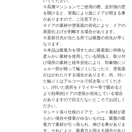
いでください。
※高層マンションでご使用の際、反対側の窓
を開けると、突風により急にドアが閉まる事
がありますので、ご注意下さい。
※ドアの素材や塗装面の劣化により、ドアの
表面仕上げが剥離する場合があります。
※直射日光が当たる所では吸盤の劣化が早く
なります。
※本品は吸着力を増すために吸着面に特殊な
柔らかい素材を使用している関係上、取り付
け場所の素材と経年劣化により、対象物にジ
ェル一部が残って輪ジミになったり、塗装面
がはがれたりする場合があります。尚、付い
た輪ジミはアルコールで拭き取ってくださ
い。(付いた箇所をドライヤー等で暖めると
より効果的)ドアの塗装が劣化している場合
がありますので目立たないところでお試しく
ださい。
※シート張り仕様のドアで、シート素材が柔
らかい場合や接着がゆるいものは、吸盤の吸
着力で素材が引っ張られ、伸びる事がありま
す。それにより、吸着力も弱まる場合があり