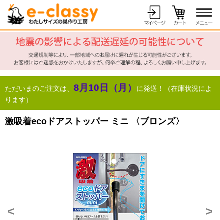
8月10日（月）
ただいまのご注文は、
に発送！（在庫状況によ
ります）
激吸着ecoドアストッパー ミニ 〈ブロンズ〉
<
>