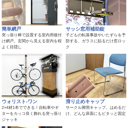
簡単網戸
サッシ窓用補助錠
突っ張り棒で設置する室内用後付
子どもの転落事故やいたずらを予
け網戸。玄関から見える室内を程
防する、ガラスに貼るだけ窓ロッ
よく目隠し
ク
ウォリスト-ワン
滑り止めキャップ
2×4材1本でできる！自転車やギ
サークル脚用キャップ。はめるだ
ターをカッコ良く飾れる突っ張り
け、どんな床面にもピタッと固定
ジャッキ