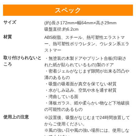
スペック
サイズ
(約)長さ172mm×幅64mm×高さ29mm
吸盤直径:約6.2cm
材質
ABS樹脂、スチール、熱可塑性エラストマ
ー、熱可塑性ポリウレタン、ウレタン系エラ
ストマー
取り付けられないと
・無塗装の木製ドアやプリント合板(印刷さ
ころ
れた紙が貼られているもの)製のドア
・密着ジェルがなじまず隙間が出来る凹凸や
溝のあるもの
・吸盤の吸着面が真空を保てない材質
・水がしみ込み、空気や水を通す材質
・湾曲している面
・薄板ガラス、紙や柔らかい物など下地破損
の可能性のあるもの
使用上の注意
※設置後、吸盤がなじむまで24時間放置して
からご使用ください。
※風の強い日や風の強い場所には、使用しな