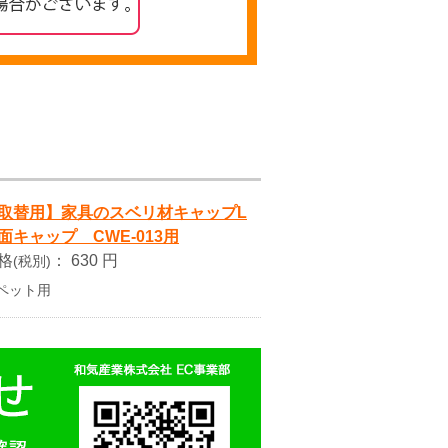
取替用】家具のスベリ材キャップL
面キャップ CWE-013用
格
：
630 円
(税別)
ペット用