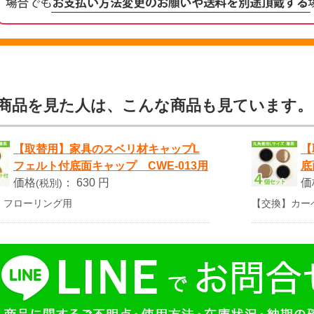
商品を見た人は、こんな商品も見ています。
【取替用】家具のスベリ材キャップL
【
フェルト付底面キャップ CWE-013用
底
価格
：
630 円
価
(税別)
】フローリング用
【交換】カー