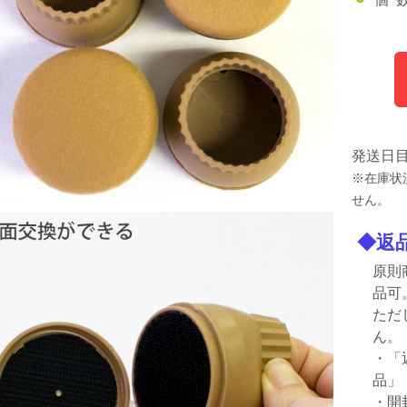
発送日
※在庫状
せん。
◆返
原則
品可
ただ
ん。
・「
品」
・開