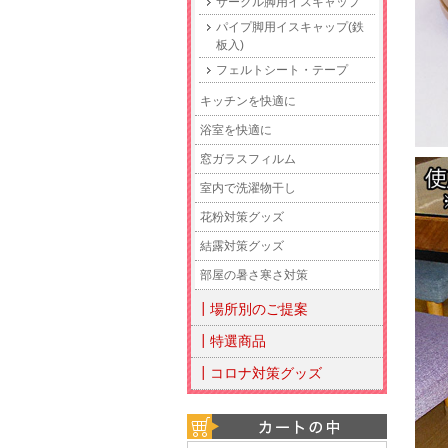
サークル脚用イスキャップ
パイプ脚用イスキャップ(鉄
板入)
フェルトシート・テープ
キッチンを快適に
浴室を快適に
窓ガラスフィルム
室内で洗濯物干し
花粉対策グッズ
結露対策グッズ
部屋の暑さ寒さ対策
┃場所別のご提案
┃特選商品
┃コロナ対策グッズ