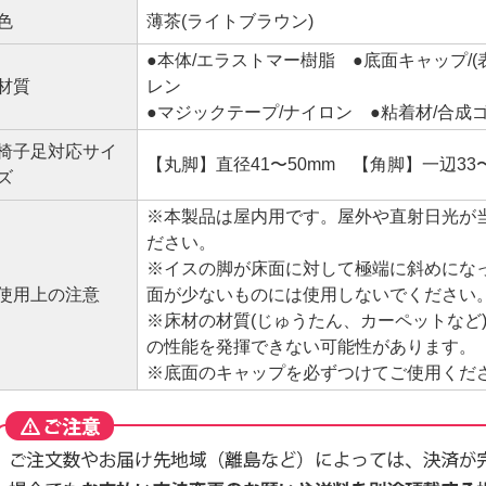
色
薄茶(ライトブラウン)
●本体/エラストマー樹脂 ●底面キャップ/(
材質
レン
●マジックテープ/ナイロン ●粘着材/合成
椅子足対応サイ
【丸脚】直径41〜50mm 【角脚】一辺33〜
ズ
※本製品は屋内用です。屋外や直射日光が
ださい。
※イスの脚が床面に対して極端に斜めにな
使用上の注意
面が少ないものには使用しないでください
※床材の材質(じゅうたん、カーペットなど
の性能を発揮できない可能性があります。
※底面のキャップを必ずつけてご使用くだ