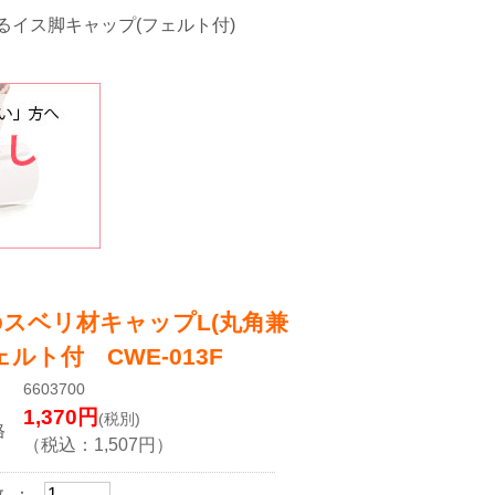
イス脚キャップ(フェルト付)
スベリ材キャップL(丸角兼
ェルト付 CWE-013F
6603700
1,370
円
(税別)
格
（税込：
1,507
円）
数 ：