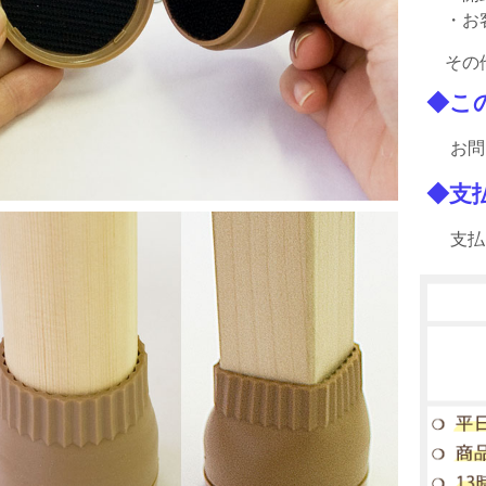
・お
その
◆こ
お問
◆支
支払