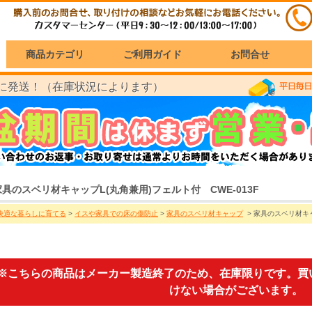
商品カテゴリ
ご利用ガイド
お問合せ
に発送！（在庫状況によります）
家具のスベリ材キャップL(丸角兼用)フェルト付 CWE-013F
快適な暮らしに育てる
>
イスや家具での床の傷防止
>
家具のスベリ材キャップ
> 家具のスベリ材キャ
※こちらの商品はメーカー製造終了のため、在庫限りです。買
けない場合がございます。