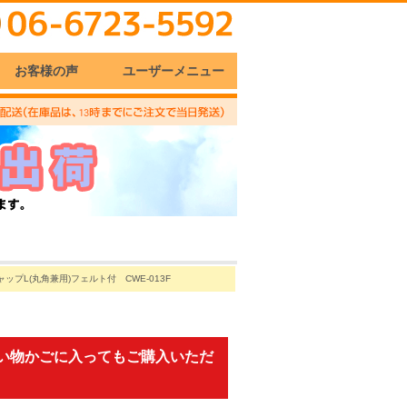
お客様の声
ユーザーメニュー
ップL(丸角兼用)フェルト付 CWE-013F
い物かごに入ってもご購入いただ