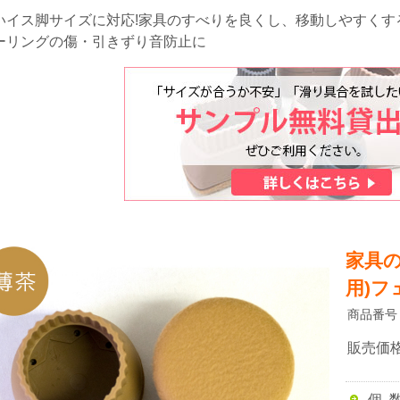
いイス脚サイズに対応!家具のすべりを良くし、移動しやすくする
ーリングの傷・引きずり音防止に
家具の
用)フ
商品番号
販売価
個 