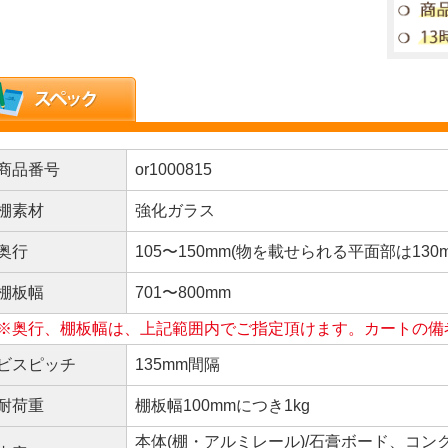
商品番号
or1000815
棚素材
強化ガラス
奥行
105〜150mm(物を載せられる平面部は13
棚板幅
701〜800mm
※奥行、棚板幅は、上記範囲内でご指定頂けます。カートの備
ビスピッチ
135mm間隔
耐荷重
棚板幅100mmにつき1kg
本体(棚・アルミレール)/石膏ボード、コ