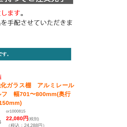
です。
強化ガラス棚 アルミレール
フ 幅701〜800mm(奥行
150mm)
or1000815
22,080
円
(税別)
格
（税込：
24,288
円）