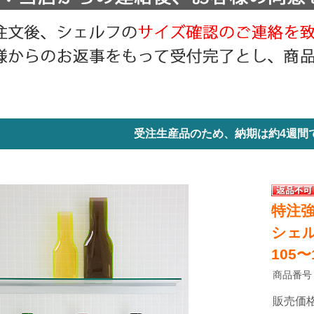
受注生産品のため、納期は約4週間
特注
シェル
105〜
商品番号
販売価