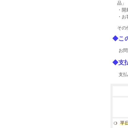
品」
・開
・お
その
◆こ
お問
◆支
支払