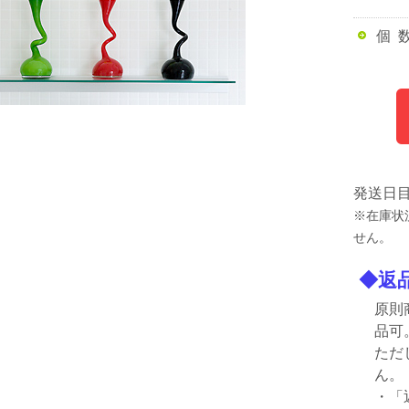
個 
発送日
※在庫状
せん。
◆返
原則
品可
ただ
ん。
・「