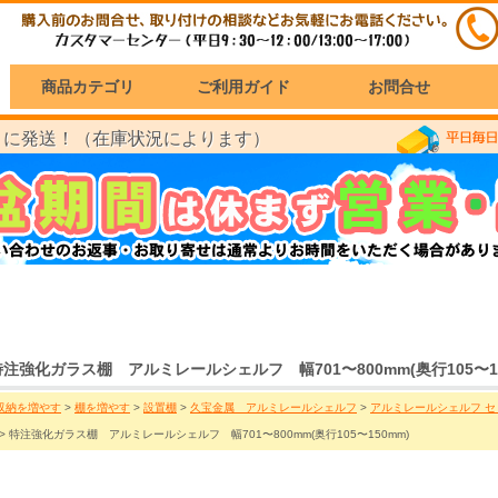
商品カテゴリ
ご利用ガイド
お問合せ
に発送！（在庫状況によります）
）
特注強化ガラス棚 アルミレールシェルフ 幅701〜800mm(奥行105〜15
収納を増やす
>
棚を増やす
>
設置棚
>
久宝金属 アルミレールシェルフ
>
アルミレールシェルフ 
> 特注強化ガラス棚 アルミレールシェルフ 幅701〜800mm(奥行105〜150mm)