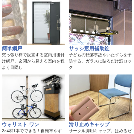
簡単網戸
サッシ窓用補助錠
突っ張り棒で設置する室内用後付
子どもの転落事故やいたずらを予
け網戸。玄関から見える室内を程
防する、ガラスに貼るだけ窓ロッ
よく目隠し
ク
ウォリスト-ワン
滑り止めキャップ
2×4材1本でできる！自転車やギ
サークル脚用キャップ。はめるだ