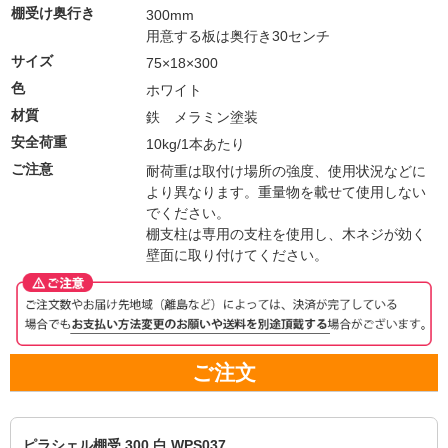
棚受け奥行き
300mm
用意する板は奥行き30センチ
サイズ
75×18×300
色
ホワイト
材質
鉄 メラミン塗装
安全荷重
10kg/1本あたり
ご注意
耐荷重は取付け場所の強度、使用状況などに
より異なります。重量物を載せて使用しない
でください。
棚支柱は専用の支柱を使用し、木ネジが効く
壁面に取り付けてください。
ご注文
ピラシェル棚受 300 白 WPS037