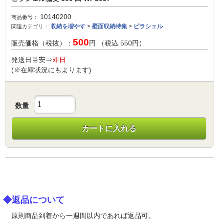
10140200
商品番号：
収納を増やす
>
壁面収納特集
>
ピラシェル
関連カテゴリ：
500
販売価格（税抜）：
円 （税込
550
円）
発送日目安⇒
即日
(※在庫状況にもよります)
数量
カートに入れる
◆返品について
原則商品到着から一週間以内であれば返品可。