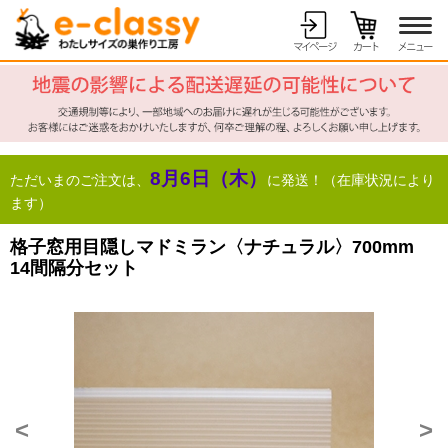
8月6日（木）
ただいまのご注文は、
に発送！（在庫状況により
ます）
格子窓用目隠しマドミラン〈ナチュラル〉700mm
14間隔分セット
<
>