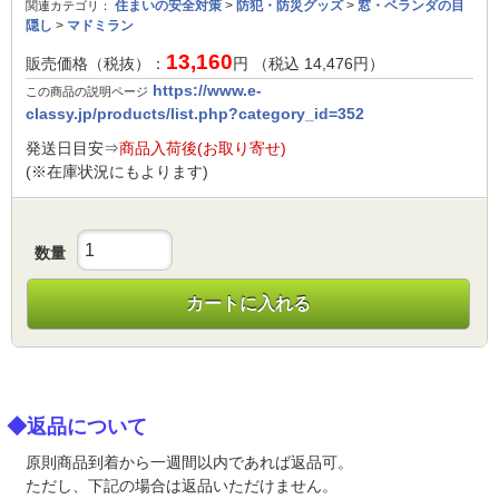
住まいの安全対策
>
防犯・防災グッズ
>
窓・ベランダの目
関連カテゴリ：
隠し
>
マドミラン
13,160
販売価格（税抜）：
円 （税込
14,476
円）
https://www.e-
この商品の説明ページ
classy.jp/products/list.php?category_id=352
発送日目安⇒
商品入荷後(お取り寄せ)
(※在庫状況にもよります)
数量
カートに入れる
◆返品について
原則商品到着から一週間以内であれば返品可。
ただし、下記の場合は返品いただけません。