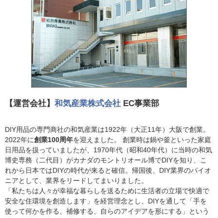
【運営会社】
和気産業株式会社
EC事業部
DIY用品の専門商社の和気産業は1922年（大正11年）大阪で創業。
2022年に
創業100周年
を迎えました。 創業時は鍋や釜といった家庭
日用品を扱っていましたが、1970年代（昭和40年代）に当時の和気
博史専務（二代目）がカナダのモントリオール博でDIYを知り、こ
れから日本ではDIYの時代が来ると確信。帰国後、DIY業界のパイオ
ニアとして、業界をリードしてまいりました。
「私たちは人々が幸福な暮らしを送るために生活者の立場で快適で
安全な住環境を創造します」を経営理念とし、DIYを通して「手を
使って何かを作る、補修する、自らのアイデアを形にする」という