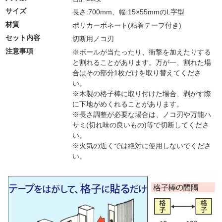
サイズ
長さ:700mm、幅:15×55mmのL字型
材質
ポリカーボネート(粘着テープ付き)
セット内容
切断用ノコ刃
注意事項
※ボールが当たったり、衝撃を加えたりする
と割れることがあります。万が一、割れた場
合はその部分1枚だけを取り替えてくださ
い。
※木製の格子棒に取り付けた場合、剥がす際
に下地がめくれることがあります。
※長さ調整が必要な場合は、ノコ刃や万能ハ
サミ(切れ味の良いもの)等で切断してくださ
い。
※火気の近くでは絶対に使用しないでくださ
い。