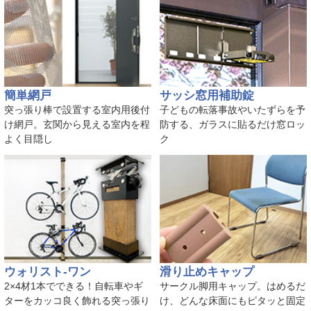
簡単網戸
サッシ窓用補助錠
突っ張り棒で設置する室内用後付
子どもの転落事故やいたずらを予
け網戸。玄関から見える室内を程
防する、ガラスに貼るだけ窓ロッ
よく目隠し
ク
ウォリスト-ワン
滑り止めキャップ
2×4材1本でできる！自転車やギ
サークル脚用キャップ。はめるだ
ターをカッコ良く飾れる突っ張り
け、どんな床面にもピタッと固定