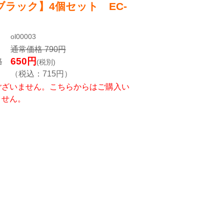
ブラック】4個セット EC-
ol00003
通常価格
790
円
650
円
格
(税別)
（税込：
715
円）
ございません。こちらからはご購入い
ません。