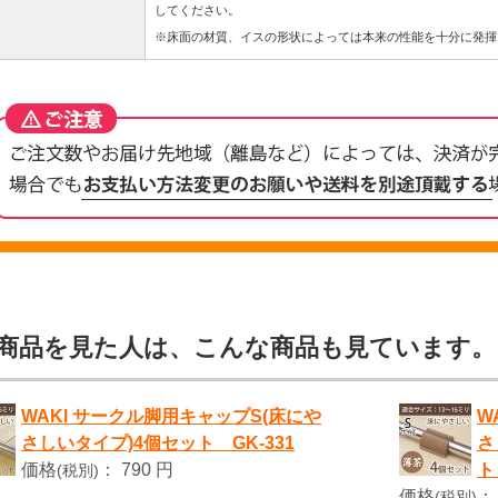
してください。
※床面の材質、イスの形状によっては本来の性能を十分に発揮
商品を見た人は、こんな商品も見ています。
WAKI サークル脚用キャップS(床にや
W
さしいタイプ)4個セット GK-331
さ
価格
：
790 円
ト
(税別)
価格
：
(税別)