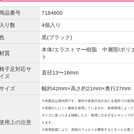
商品番号
7184600
入り数
4個入り
色
黒(ブラック)
本体/エラストマー樹脂 中層部/ポリエ
材質
ト
椅子足対応サ
直径13〜16mm
イズ
サイズ
幅約42mm×高さ約21mm×奥行27mm
※本製品は屋内用です。屋外や直射日光が当たる場所での使用
※色移行しにくい素材を使用していますが、使用環境によって
※イスに座ったまま移動したり、無理に引きずるとキャップが
使用上の注意
ります。
※使用頻度により、底面のフェルトが磨耗するとすべりが悪く