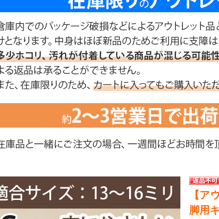
【アウ
脚用