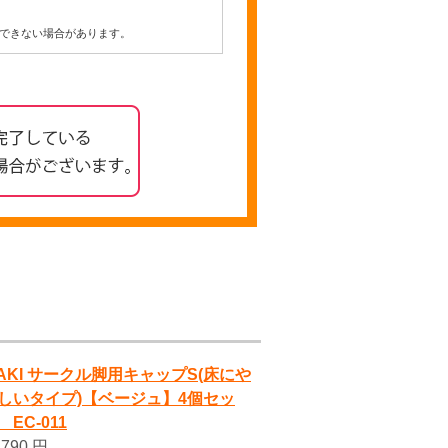
できない場合があります。
AKI サークル脚用キャップS(床にや
しいタイプ)【ベージュ】4個セッ
 EC-011
790 円