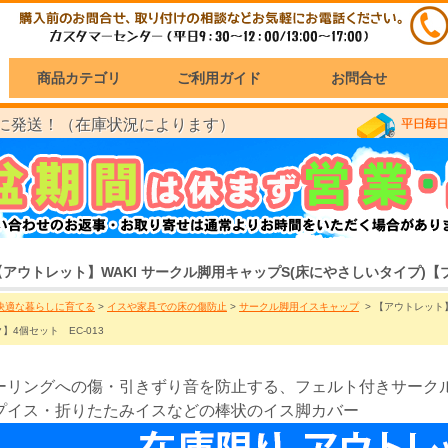
商品カテゴリ
ご利用ガイド
お問合せ
に発送！（在庫状況によります）
【アウトレット】WAKI サークル脚用キャップS(床にやさしいタイプ)【ブ
快適な暮らしに育てる
>
イスや家具での床の傷防止
>
サークル脚用イスキャップ
> 【アウトレット】
】4個セット EC-013
ーリングへの傷・引きずり音を防止する、フェルト付きサーク
プイス・折りたたみイスなどの棒状のイス脚カバー