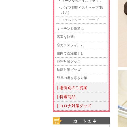
サークル脚用イスキャップ
パイプ脚用イスキャップ(鉄
板入)
フェルトシート・テープ
キッチンを快適に
浴室を快適に
窓ガラスフィルム
室内で洗濯物干し
花粉対策グッズ
結露対策グッズ
部屋の暑さ寒さ対策
┃場所別のご提案
┃特選商品
┃コロナ対策グッズ