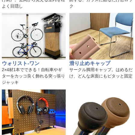
よく目隠し
ク
ウォリスト-ワン
滑り止めキャップ
2×4材1本でできる！自転車やギ
サークル脚用キャップ。はめるだ
ターをカッコ良く飾れる突っ張り
け、どんな床面にもピタッと固定
ジャッキ