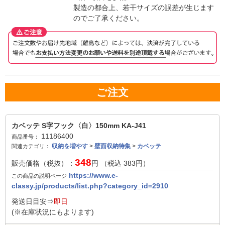
製造の都合上、若干サイズの誤差が生じます
のでご了承ください。
ご注文
カベッテ S字フック〈白〉150mm KA-J41
11186400
商品番号：
収納を増やす
>
壁面収納特集
>
カベッテ
関連カテゴリ：
348
販売価格（税抜）：
円 （税込
383
円）
https://www.e-
この商品の説明ページ
classy.jp/products/list.php?category_id=2910
発送日目安⇒
即日
(※在庫状況にもよります)