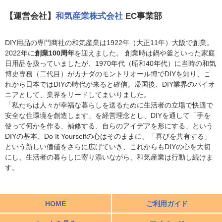
【運営会社】
和気産業株式会社
EC事業部
DIY用品の専門商社の和気産業は1922年（大正11年）大阪で創業。
2022年に
創業100周年
を迎えました。 創業時は鍋や釜といった家庭
日用品を扱っていましたが、1970年代（昭和40年代）に当時の和気
博史専務（二代目）がカナダのモントリオール博でDIYを知り、こ
れから日本ではDIYの時代が来ると確信。帰国後、DIY業界のパイオ
ニアとして、業界をリードしてまいりました。
「私たちは人々が幸福な暮らしを送るために生活者の立場で快適で
安全な住環境を創造します」を経営理念とし、DIYを通して「手を
使って何かを作る、補修する、自らのアイデアを形にする」という
DIYの基本、Do It Yourselfの心はそのままに、「喜びを共有する」
という新しい価値をさらに広げていき、これからもDIYの心を大切
にし、生活者の暮らしに寄り添いながら、和気産業は行動し続けま
す。
HOME
ご利用ガイド