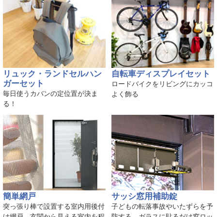
リュック・ランドセルハン
自転車ディスプレイセット
ガーセット
ロードバイクをリビングにカッコ
毎日使うカバンの定位置が決ま
よく飾る
る！
簡単網戸
サッシ窓用補助錠
突っ張り棒で設置する室内用後付
子どもの転落事故やいたずらを予
け網戸。玄関から見える室内を程
防する、ガラスに貼るだけ窓ロッ