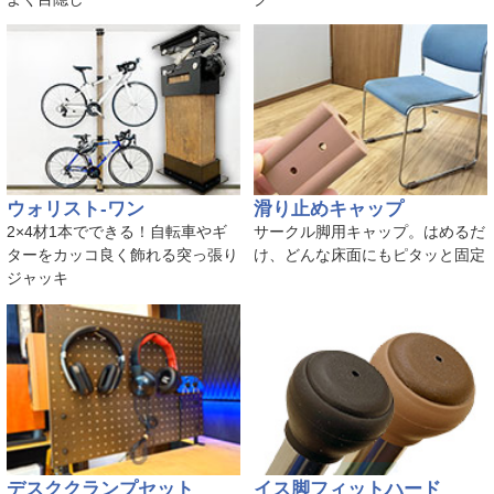
ウォリスト-ワン
滑り止めキャップ
2×4材1本でできる！自転車やギ
サークル脚用キャップ。はめるだ
ターをカッコ良く飾れる突っ張り
け、どんな床面にもピタッと固定
ジャッキ
デスククランプセット
イス脚フィットハード