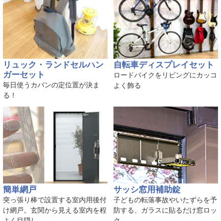
リュック・ランドセルハン
自転車ディスプレイセット
ガーセット
ロードバイクをリビングにカッコ
毎日使うカバンの定位置が決ま
よく飾る
る！
簡単網戸
サッシ窓用補助錠
突っ張り棒で設置する室内用後付
子どもの転落事故やいたずらを予
け網戸。玄関から見える室内を程
防する、ガラスに貼るだけ窓ロッ
よく目隠し
ク