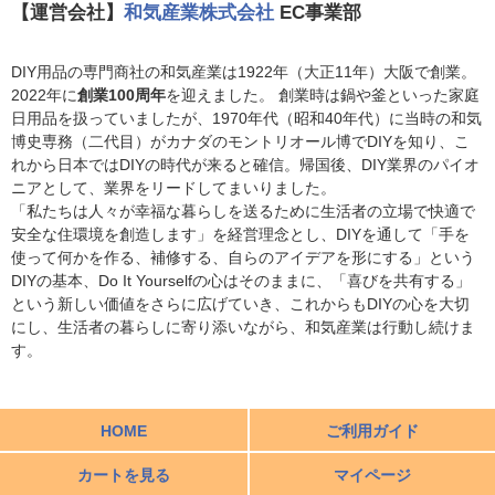
【運営会社】
和気産業株式会社
EC事業部
DIY用品の専門商社の和気産業は1922年（大正11年）大阪で創業。
2022年に
創業100周年
を迎えました。 創業時は鍋や釜といった家庭
日用品を扱っていましたが、1970年代（昭和40年代）に当時の和気
博史専務（二代目）がカナダのモントリオール博でDIYを知り、こ
れから日本ではDIYの時代が来ると確信。帰国後、DIY業界のパイオ
ニアとして、業界をリードしてまいりました。
「私たちは人々が幸福な暮らしを送るために生活者の立場で快適で
安全な住環境を創造します」を経営理念とし、DIYを通して「手を
使って何かを作る、補修する、自らのアイデアを形にする」という
DIYの基本、Do It Yourselfの心はそのままに、「喜びを共有する」
という新しい価値をさらに広げていき、これからもDIYの心を大切
にし、生活者の暮らしに寄り添いながら、和気産業は行動し続けま
す。
HOME
ご利用ガイド
カートを見る
マイページ