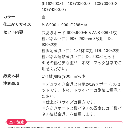
(8162600×1、10973300×2、10973900×2、
10974300×2)
カラー
白
仕上がりサイズ
約W900×H900×D288mm
セット内容
穴あきボード 900×900×5.5 ANB-006×1枚
棚パネル〈白〉906x282mm 3枚用 DL-
930×2枚
棚固定金具〈白〉1×4材 3枚用 DL-130×2枚
棚パネル連結金具〈白〉DL-200×2セット
※その他必要な塗料、木材、フックは別でご
用意ください。
必要木材
1×4材(棚板)900mm×6本
注意事項
※デュライク金具と背板(穴あきボード)のセ
ットです。木材、ドライバーは別途ご用意く
ださい。
※仕上がりサイズは目安です。
※穴あきボードと棚パネルの固定には「棚パ
ネル連結金具」を使用します。