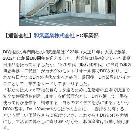
【運営会社】
和気産業株式会社
EC事業部
DIY用品の専門商社の和気産業は1922年（大正11年）大阪で創業。
2022年に
創業100周年
を迎えました。 創業時は鍋や釜といった家庭
日用品を扱っていましたが、1970年代（昭和40年代）に当時の和気
博史専務（二代目）がカナダのモントリオール博でDIYを知り、こ
れから日本ではDIYの時代が来ると確信。帰国後、DIY業界のパイオ
ニアとして、業界をリードしてまいりました。
「私たちは人々が幸福な暮らしを送るために生活者の立場で快適で
安全な住環境を創造します」を経営理念とし、DIYを通して「手を
使って何かを作る、補修する、自らのアイデアを形にする」という
DIYの基本、Do It Yourselfの心はそのままに、「喜びを共有する」
という新しい価値をさらに広げていき、これからもDIYの心を大切
にし、生活者の暮らしに寄り添いながら、和気産業は行動し続けま
す。