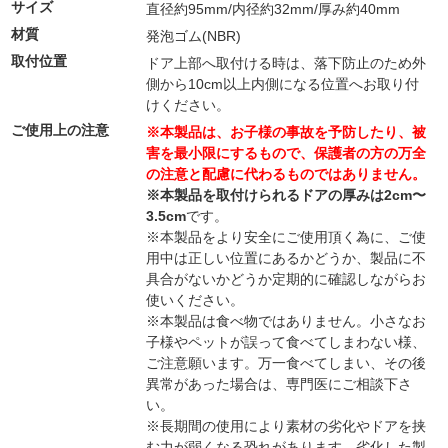
サイズ
直径約95mm/内径約32mm/厚み約40mm
材質
発泡ゴム(NBR)
取付位置
ドア上部へ取付ける時は、落下防止のため外
側から10cm以上内側になる位置へお取り付
けください。
ご使用上の注意
※本製品は、お子様の事故を予防したり、被
害を最小限にするもので、保護者の方の万全
の注意と配慮に代わるものではありません。
※本製品を取付けられるドアの厚みは2cm〜
3.5cm
です。
※本製品をより安全にご使用頂く為に、ご使
用中は正しい位置にあるかどうか、製品に不
具合がないかどうか定期的に確認しながらお
使いください。
※本製品は食べ物ではありません。小さなお
子様やペットが誤って食べてしまわない様、
ご注意願います。万一食べてしまい、その後
異常があった場合は、専門医にご相談下さ
い。
※長期間の使用により素材の劣化やドアを挟
む力が弱くなる恐れがあります。劣化した製