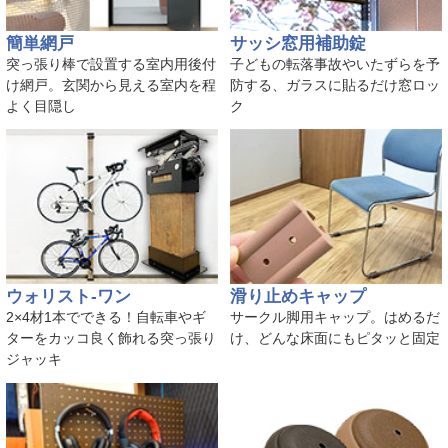
簡単網戸
サッシ窓用補助錠
突っ張り棒で設置する室内用後付
子どもの転落事故やいたずらを予
け網戸。玄関から見える室内を程
防する、ガラスに貼るだけ窓ロッ
よく目隠し
ク
ウォリスト-ワン
滑り止めキャップ
2×4材1本でできる！自転車やギ
サークル脚用キャップ。はめるだ
ターをカッコ良く飾れる突っ張り
け、どんな床面にもピタッと固定
ジャッキ