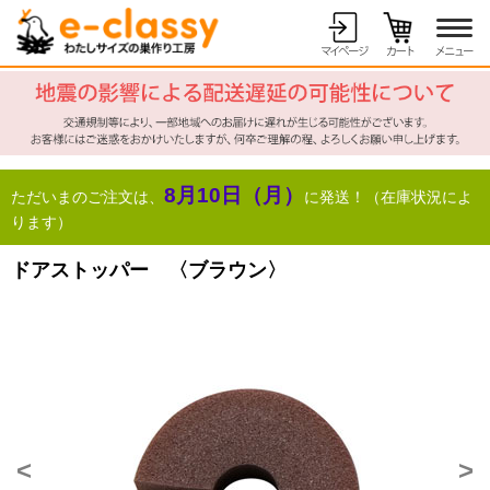
8月10日（月）
ただいまのご注文は、
に発送！（在庫状況によ
ります）
ドアストッパー 〈ブラウン〉
<
>