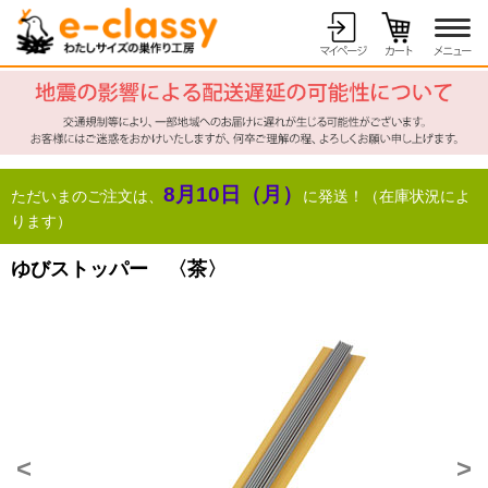
8月10日（月）
ただいまのご注文は、
に発送！（在庫状況によ
ります）
ゆびストッパー 〈茶〉
<
>