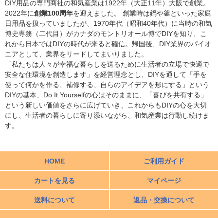
DIY用品の専門商社の和気産業は1922年（大正11年）大阪で創業。
2022年に
創業100周年
を迎えました。 創業時は鍋や釜といった家庭
日用品を扱っていましたが、1970年代（昭和40年代）に当時の和気
博史専務（二代目）がカナダのモントリオール博でDIYを知り、こ
れから日本ではDIYの時代が来ると確信。帰国後、DIY業界のパイオ
ニアとして、業界をリードしてまいりました。
「私たちは人々が幸福な暮らしを送るために生活者の立場で快適で
安全な住環境を創造します」を経営理念とし、DIYを通して「手を
使って何かを作る、補修する、自らのアイデアを形にする」という
DIYの基本、Do It Yourselfの心はそのままに、「喜びを共有する」
という新しい価値をさらに広げていき、これからもDIYの心を大切
にし、生活者の暮らしに寄り添いながら、和気産業は行動し続けま
す。
HOME
ご利用ガイド
カートを見る
マイページ
送料について
返品・交換について