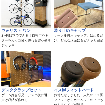
ウォリスト-ワン
滑り止めキャップ
2×4材1本でできる！自転車やギ
サークル脚用キャップ。はめるだ
ターをカッコ良く飾れる突っ張り
け、どんな床面にもピタッと固定
ジャッキ
デスククランプセット
イス脚フィットハード
ゲーム好き必見！デスク横に引っ
お待たせしました。人気のイス脚
掛け収納が作れる
フィットからカーペットの上でも
使えるタイプが登場！