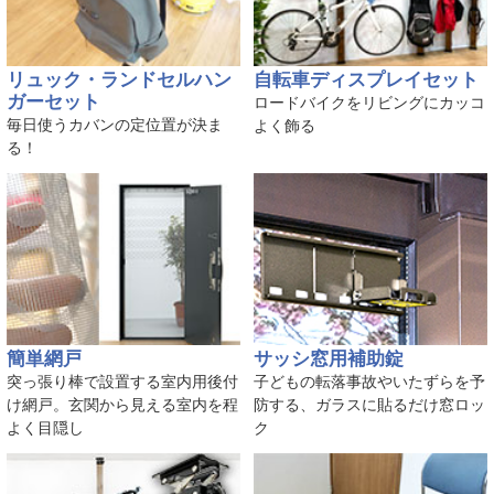
リュック・ランドセルハン
自転車ディスプレイセット
ガーセット
ロードバイクをリビングにカッコ
毎日使うカバンの定位置が決ま
よく飾る
る！
簡単網戸
サッシ窓用補助錠
突っ張り棒で設置する室内用後付
子どもの転落事故やいたずらを予
け網戸。玄関から見える室内を程
防する、ガラスに貼るだけ窓ロッ
よく目隠し
ク