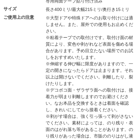
専用両面テープ貼り付け済み
サイズ
長さ400ミリ/最大幅215ミリ/奥行き15ミリ
ご使用上の注意
※大型ドアや特殊ドアへのお取り付けには適
しません。また、屋外での使用もお止めくだ
さい。
※粘着テープでの取付けです。取付け面の材
質により、変色や剥がれなど表面を傷める場
合があります。予め目立たない場所でのお試
しをおすすめいたします。
※伸縮する伸び幅に限度がありますので、一
定の開きになったらドアは止まります。それ
以上は開けないでください。剥離したり、裂
けたりします。
※デコボコ面・ザラザラ面への取付けは、接
着力が弱まり剥離しますのでお避けくださ
い。なお本品を交換するときは着面を確認
し、きれいにしてから接着ください。
※剥がす場合は、強く引っ張って剥がさない
でください。素材によっては、のり残り・表
面のはがれ落ち等があることがあります。の
り残りがあった場合は、市販ののりはがし液