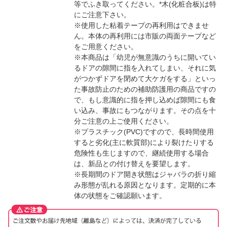
等でふき取ってください。*木(化粧合板)は特
にご注意下さい。
※使用した粘着テープの再利用はできませ
ん。本体の再利用には市販の両面テープなど
をご用意ください。
※本商品は「幼児が無意識のうちに開いてい
るドアの隙間に指を入れてしまい、それに気
がつかずドアを閉めて大ケガをする」といっ
た事故防止のための補助防護用の商品ですの
で、もし意識的に指を押し込めば隙間にも食
い込み、事故にもつながります。その点を十
分ご注意の上ご使用ください。
※プラスチック(PVC)ですので、長時間使用
すると劣化(主に軟質部)により裂けたりする
危険性も生じますので、継続使用する場合
は、新品との付け替えを要望します。
※長期間のドア開き状態はジャバラの折り縮
み形態が乱れる原因となります。定期的に本
体の状態をご確認願います。